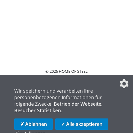
© 2026 HOME OF STEEL
HOME
KONTAKT
MEDIADATEN
DATENSCHUTZ
IMPRESSUM
FAQ
DATENSCHUTZEINSTELLUNGEN
Wir speichern und verarbeiten Ihre
personenbezogenen Informationen für
folgende Zwecke:
Betrieb der Webseite,
Besucher-Statistiken
.
HOME OF WELDING
HOME OF FOUNDRY
HOME OF LOGISTICS
✗ Ablehnen
✓ Alle akzeptieren