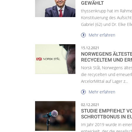
GEWÄHLT
thyssenkrupp hat im Rahm
Konstituierung des Aufsich
Gabriel (62) und Dr. Elke Elle
Mehr erfahren
15.12.2021
NORWEGENS ÄLTESTE
RECYCELTEM UND ER
Norsk Stål, Norwegens ältes
die recycelten und erneuer
ArcelorMittal auf Lager z...
Mehr erfahren
02.12.2021
STUDIE EMPFIEHLT V
SCHROTTBONUS IN E
Im Jahr 2019 wurde in eine
entwickelt, der die gesells