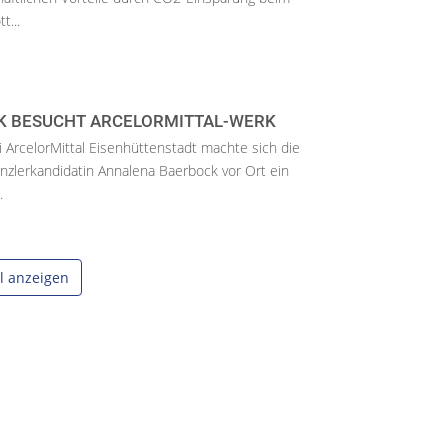
t...
K BESUCHT ARCELORMITTAL-WERK
ArcelorMittal Eisenhüttenstadt machte sich die
zlerkandidatin Annalena Baerbock vor Ort ein
.
el anzeigen