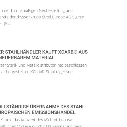
en der turnusmäßigen Neubestellung und
tsrats der thyssenkrupp Steel Europe AG Sigmar
r (5...
R STAHLHÄNDLER KAUFT XCARB® AUS
NEUERBAREM MATERIAL
ter Stahl- und Metalldistributor, hat beschlossen,
bar hergestellten XCarb®-Stahlträger von
OLLSTÄNDIGE ÜBERNAHME DES STAHL-
UROPÄISCHEN EMISSIONSHANDEL
r Studie das Konzept des »Schrottbonus«
chaftlichen Vorteile durch CO2-Einsparung beim