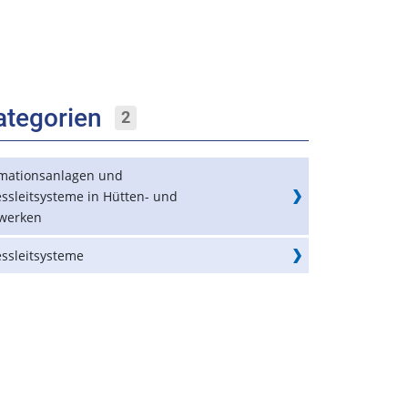
ategorien
2
mationsanlagen und
ssleitsysteme in Hütten- und
werken
essleitsysteme