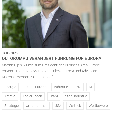
04.08.2026
OUTOKUMPU VERÄNDERT FÜHRUNG FÜR EUROPA
Matthieu Jehl wurde zum President der Business Area Europe
ernannt. Die Business Lines Stainless Europa und Advanced
Materials werden zusammengeführt.
Energie
EU
Europa
Industrie
ING
KI
Krefeld
Legierungen
Stahl
Stahlindustrie
Strategie
Unternehmen
USA
Vertrieb
Wettbewerb