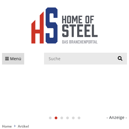
S
Menü
- Anzeige -
Home
Artikel