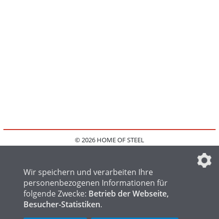
© 2026 HOME OF STEEL
HOME
KONTAKT
MEDIADATEN
DATENSCHUTZ
IMPRESSUM
FAQ
DATENSCHUTZEINSTELLUNGEN
Wir speichern und verarbeiten Ihre
personenbezogenen Informationen für
folgende Zwecke:
Betrieb der Webseite,
Besucher-Statistiken
.
HOME OF WELDING
HOME OF FOUNDRY