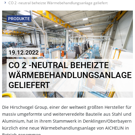
CO 2 -neutral beheizte Wärmebehandlungsanlage geliefert
PRODUKTE
19.12.2022
CO 2 -NEUTRAL BEHEIZTE
WÄRMEBEHANDLUNGSANLAGE
GELIEFERT
Die Hirschvogel Group, einer der weltweit größten Hersteller für
massiv umgeformte und weiterveredelte Bauteile aus Stahl und
Aluminium, hat in ihrem Stammwerk in Denklingen/Oberbayern
kürzlich eine neue Wärmebehandlungsanlage von AICHELIN in
Betrieb genommen.