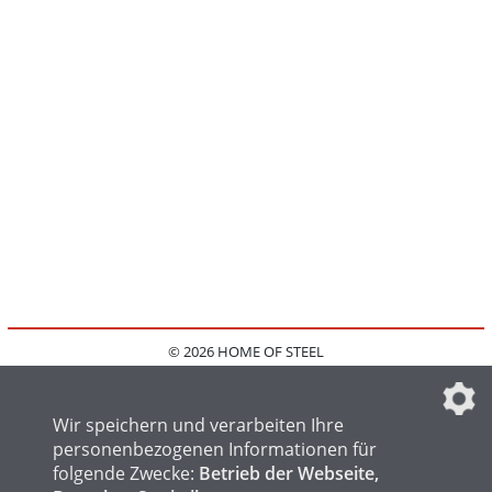
© 2026 HOME OF STEEL
HOME
KONTAKT
MEDIADATEN
DATENSCHUTZ
IMPRESSUM
FAQ
DATENSCHUTZEINSTELLUNGEN
Wir speichern und verarbeiten Ihre
personenbezogenen Informationen für
folgende Zwecke:
Betrieb der Webseite,