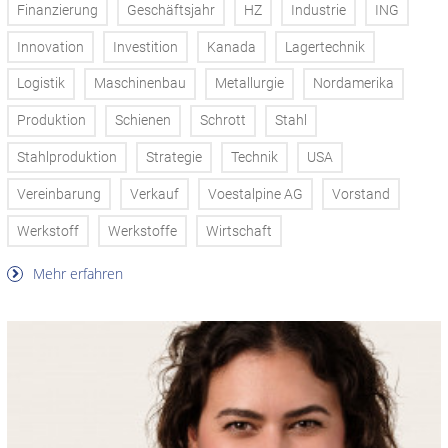
Finanzierung
Geschäftsjahr
HZ
Industrie
ING
Innovation
Investition
Kanada
Lagertechnik
Logistik
Maschinenbau
Metallurgie
Nordamerika
Produktion
Schienen
Schrott
Stahl
Stahlproduktion
Strategie
Technik
USA
Vereinbarung
Verkauf
Voestalpine AG
Vorstand
Werkstoff
Werkstoffe
Wirtschaft
Mehr erfahren