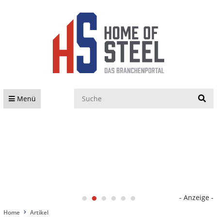
S
Menü
- Anzeige -
Home
Artikel