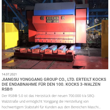
14.07.2021
JIANGSU YONGGANG GROUP CO., LTD. ERTEILT KOCKS
DIE ENDABNAHME FÜR DEN 100. KOCKS 3-WALZEN
RSB®
Der RSB® 5.0 ist das Herzstück der neuen 700.000 t/a SBQ-
Walzstraße und ermöglicht Yonggang die Herstellung von
hochwertigem Stabstahl für Kunden aus den Bereichen Maschi...