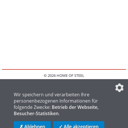
© 2026 HOME OF STEEL
HOME
KONTAKT
MEDIADATEN
DATENSCHUTZ
IMPRESSUM
FAQ
DATENSCHUTZEINSTELLUNGEN
Wir speichern und verarbeiten Ihre
personenbezogenen Informationen für
folgende Zwecke:
Betrieb der Webseite,
Besucher-Statistiken
.
HOME OF WELDING
HOME OF FOUNDRY
HOME OF LOGISTICS
✗ Ablehnen
✓ Alle akzeptieren