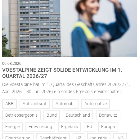
06.08.2026
VOESTALPINE ZEIGT SOLIDE ENTWICKLUNG IM 1.
QUARTAL 2026/27
Die voestalpine hat im 1. Quartal des Geschäftsjahres 2026/27 (1.
April 2026 – 30. Juni 2026) ein solides Ergebnis erwirtschaftet.
ABB
Aufsichtsrat
Automobil
Automotive
Betriebsergebnis
Bund
Deutschland
Donawitz
Energie
Entwicklung
Ergebnis
EU
Europa
Finanzierung
Geschäftsjahr
HZ
Industrie
ING