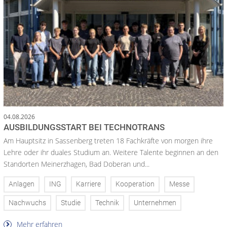
04.08.2026
AUSBILDUNGSSTART BEI TECHNOTRANS
Am Hauptsitz in Sassenberg treten 18 Fachkräfte von morgen ihre
Lehre oder ihr duales Studium an. Weitere Talente beginnen an den
Standorten Meinerzhagen, Bad Doberan und...
Anlagen
ING
Karriere
Kooperation
Messe
Nachwuchs
Studie
Technik
Unternehmen
Mehr erfahren