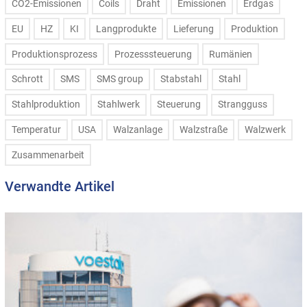
CO2-Emissionen
Coils
Draht
Emissionen
Erdgas
EU
HZ
KI
Langprodukte
Lieferung
Produktion
Produktionsprozess
Prozesssteuerung
Rumänien
Schrott
SMS
SMS group
Stabstahl
Stahl
Stahlproduktion
Stahlwerk
Steuerung
Strangguss
Temperatur
USA
Walzanlage
Walzstraße
Walzwerk
Zusammenarbeit
Verwandte Artikel