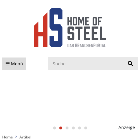
S
Menü
- Anzeige -
Home
Artikel