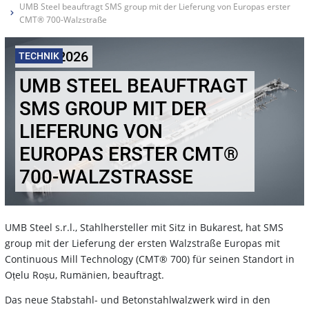
UMB Steel beauftragt SMS group mit der Lieferung von Europas erster
CMT® 700-Walzstraße
05.02.2026
TECHNIK
UMB STEEL BEAUFTRAGT
SMS GROUP MIT DER
LIEFERUNG VON
EUROPAS ERSTER CMT®
700-WALZSTRASSE
UMB Steel s.r.l., Stahlhersteller mit Sitz in Bukarest, hat SMS
group mit der Lieferung der ersten Walzstraße Europas mit
Continuous Mill Technology (CMT® 700) für seinen Standort in
Oțelu Roșu, Rumänien, beauftragt.
Das neue Stabstahl- und Betonstahlwalzwerk wird in den