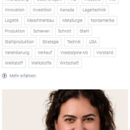
Innovation
Investition
Kanada
Lagertechnik
Logistik
Maschinenbau
Metallurgie
Nordamerika
Produktion
Schienen
Schrott
Stahl
Stahlproduktion
Strategie
Technik
USA
Vereinbarung
Verkauf
Voestalpine AG
Vorstand
Werkstoff
Werkstoffe
Wirtschaft
Mehr erfahren