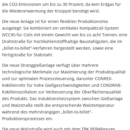
die CO2-Emissionen um bis zu 30 Prozent, da kein Erdgas für
die Wiedererwärmung der Knüppel benötigt wird.
Die neue Anlage ist für einen flexiblen Produktionsmix
ausgelegt: Sie kombiniert ein vertikales Kompaktcoil-System
(VCC®) für Coils mit einem Gewicht von bis zu acht Tonnen, eine
Drahtstraße für hochkohlenstoffhaltige Baustahlgüten, die im
„billet-to-billet“-Verfahren hergestellt werden, sowie eine
Fertigstraße für Stabstahl.
Die neue Stranggießanlage verfügt über mehrere
technologische Merkmale zur Maximierung der Produktqualität
und zur optimalen Prozesssteuerung, darunter CONREX-
Kokillenrohr für hohe Gießgeschwindigkeiten und CONDRIVE-
Kokillenoszillation zur Verbesserung der Oberflächenqualität
des Produkts. Das Induktionsheizsystem zwischen Gießanlage
und Walzstraße stellt die entsprechende Walztemperatur
während des mehrsträngigen „billet-to-billet“-
Produktionsprozesses ein.
Die neue Walzstraße wird auch mit dem TBK REBARgauge,