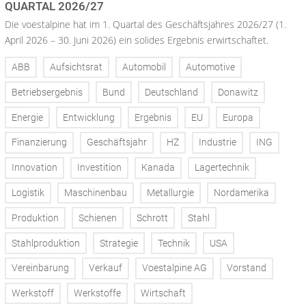
QUARTAL 2026/27
Die voestalpine hat im 1. Quartal des Geschäftsjahres 2026/27 (1.
April 2026 – 30. Juni 2026) ein solides Ergebnis erwirtschaftet.
ABB
Aufsichtsrat
Automobil
Automotive
Betriebsergebnis
Bund
Deutschland
Donawitz
Energie
Entwicklung
Ergebnis
EU
Europa
Finanzierung
Geschäftsjahr
HZ
Industrie
ING
Innovation
Investition
Kanada
Lagertechnik
Logistik
Maschinenbau
Metallurgie
Nordamerika
Produktion
Schienen
Schrott
Stahl
Stahlproduktion
Strategie
Technik
USA
Vereinbarung
Verkauf
Voestalpine AG
Vorstand
Werkstoff
Werkstoffe
Wirtschaft