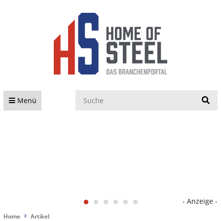
S
Menü
- Anzeige -
Home
Artikel