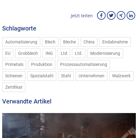
Jetzt teilen
Schlagworte
Automatisierung
Blech
Bleche
China
Endabnahme
EU
Grobblech
ING
Ltd
Ltd.
Modernisierung
Primetals
Produktion
Prozessautomatisierung
Schienen
Spezialstahl
Stahl
Unternehmen
Walzwerk
Zertifikat
Verwandte Artikel