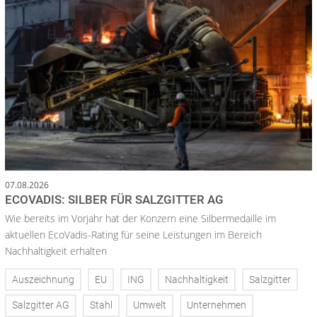
07.08.2026
ECOVADIS: SILBER FÜR SALZGITTER AG
Wie bereits im Vorjahr hat der Konzern eine Silbermedaille im
aktuellen EcoVadis-Rating für seine Leistungen im Bereich
Nachhaltigkeit erhalten
Auszeichnung
EU
ING
Nachhaltigkeit
Salzgitter
Salzgitter AG
Stahl
Umwelt
Unternehmen