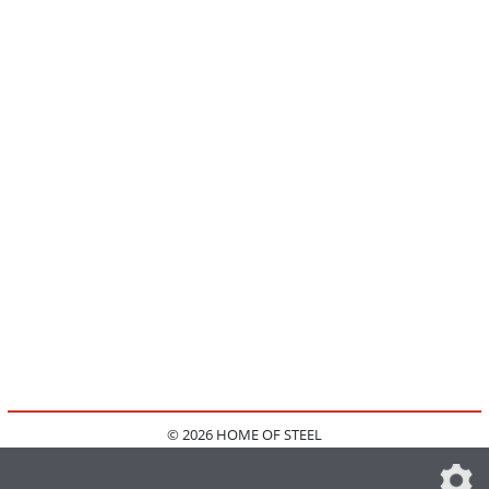
© 2026 HOME OF STEEL
HOME
KONTAKT
MEDIADATEN
DATENSCHUTZ
IMPRESSUM