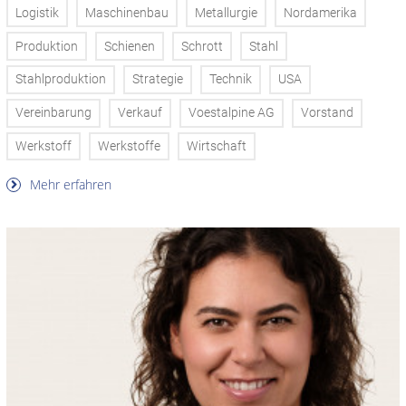
Logistik
Maschinenbau
Metallurgie
Nordamerika
Produktion
Schienen
Schrott
Stahl
Stahlproduktion
Strategie
Technik
USA
Vereinbarung
Verkauf
Voestalpine AG
Vorstand
Werkstoff
Werkstoffe
Wirtschaft
Mehr erfahren