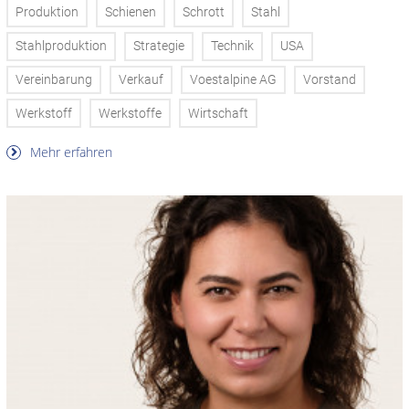
Produktion
Schienen
Schrott
Stahl
Stahlproduktion
Strategie
Technik
USA
Vereinbarung
Verkauf
Voestalpine AG
Vorstand
Werkstoff
Werkstoffe
Wirtschaft
Mehr erfahren