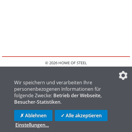
© 2026 HOME OF STEEL
HOME
KONTAKT
MEDIADATEN
DATENSCHUTZ
IMPRESSUM
FAQ
DATENSCHUTZEINSTELLUNGEN
Wir speichern und verarbeiten Ihre
personenbezogenen Informationen für
folgende Zwecke:
Betrieb der Webseite,
Besucher-Statistiken
.
HOME OF WELDING
HOME OF FOUNDRY
HOME OF LOGISTICS
✗ Ablehnen
✓ Alle akzeptieren
Einstellungen
...
die profilschmiede - Internetagentur