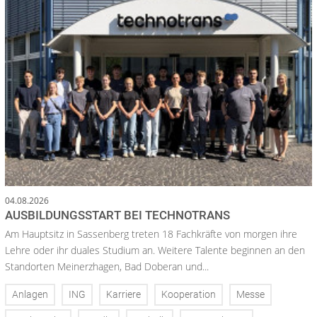
04.08.2026
AUSBILDUNGSSTART BEI TECHNOTRANS
Am Hauptsitz in Sassenberg treten 18 Fachkräfte von morgen ihre
Lehre oder ihr duales Studium an. Weitere Talente beginnen an den
Standorten Meinerzhagen, Bad Doberan und...
Anlagen
ING
Karriere
Kooperation
Messe