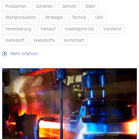
Produktion
Schienen
Schrott
Stahl
Stahlproduktion
Strategie
Technik
USA
Vereinbarung
Verkauf
Voestalpine AG
Vorstand
Werkstoff
Werkstoffe
Wirtschaft
Mehr erfahren