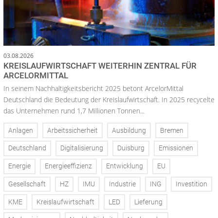
03.08.2026
KREISLAUFWIRTSCHAFT WEITERHIN ZENTRAL FÜR
ARCELORMITTAL
In seinem Nachhaltigkeitsbericht 2025 betont ArcelorMittal
Deutschland die Bedeutung der Kreislaufwirtschaft. In 2025 recycelte
das Unternehmen rund 1,7 Millionen Tonnen...
Anlagen
Arbeitssicherheit
Ausbildung
Bremen
Deutschland
Digitalisierung
Duisburg
Emissionen
Energie
Energieeffizienz
Entwicklung
EU
Gesellschaft
HZ
IMU
Industrie
ING
Investition
KME
Kreislaufwirtschaft
LED
Lieferung