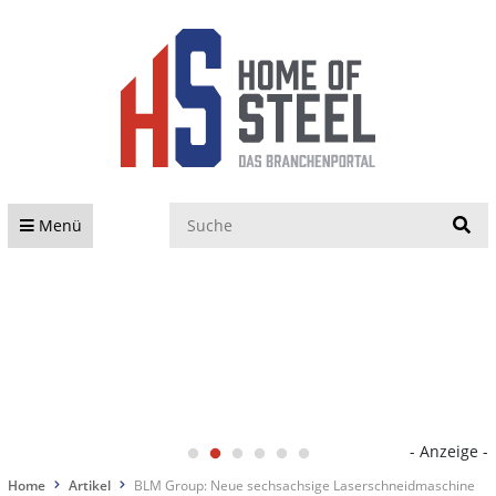
S
Menü
- Anzeige -
Home
Artikel
BLM Group: Neue sechsachsige Laserschneidmaschine