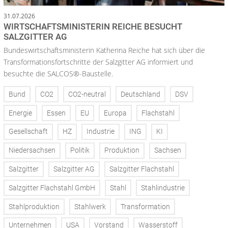
31.07.2026
WIRTSCHAFTSMINISTERIN REICHE BESUCHT
SALZGITTER AG
Bundeswirtschaftsministerin Katherina Reiche hat sich über die
Transformationsfortschritte der Salzgitter AG informiert und
besuchte die SALCOS®-Baustelle.
Bund
CO2
CO2-neutral
Deutschland
DSV
Energie
Essen
EU
Europa
Flachstahl
Gesellschaft
HZ
Industrie
ING
KI
Niedersachsen
Politik
Produktion
Sachsen
Salzgitter
Salzgitter AG
Salzgitter Flachstahl
Salzgitter Flachstahl GmbH
Stahl
Stahlindustrie
Stahlproduktion
Stahlwerk
Transformation
Unternehmen
USA
Vorstand
Wasserstoff