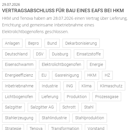
29.07.2026
VERTRAGSABSCHLUSS FÜR BAU EINES EAFS BEI HKM
HKM und Tenova haben am 28.07.2026 einen Vertrag über Lieferung,
Errichtung und gemeinsame Inbetriebnahme eines
Elektrolichtbogenofens geschlossen.
Anlagen
Bepro
Bund
Dekarbonisierung
Deutschland
DSV
Duisburg
Einsatzstoffe
Eisenschwamm
Elektrolichtbogenofen
Energie
Energieeffizienz
EU
Gasreinigung
HKM
HZ
Inbetriebnahme
Industrie
ING
Klima
Klimaschutz
Lichtbogenofen
Lieferung
Produktion
Prozessgase
Salzgitter
Salzgitter AG
Schrott
Stahl
Stahlerzeugung
Stahlindustrie
Stahlproduktion
Strategie
Tenova
Transformation
Vorstand