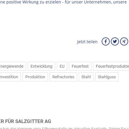
ne positive Wirkung zu erzielen - für unser Unternehmen, unsere
Jetzt teilen
Energiewende
Entwicklung
EU
Feuerfest
Feuerfestprodukte
Investition
Produktion
Refractories
Stahl
Stahlguss
ER FÜR SALZGITTER AG
hr hat der Konzern eine Silbermedaille im aktuellen EcoVadis-Rating für 