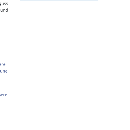
lguss
 und
r
ere
rüne
sere