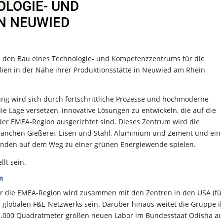
OLOGIE- UND
N NEUWIED
in den Bau eines Technologie- und Kompetenzzentrums für die
ien in der Nähe ihrer Produktionsstätte in Neuwied am Rhein
ng wird sich durch fortschrittliche Prozesse und hochmoderne
e Lage versetzen, innovative Lösungen zu entwickeln, die auf die
 EMEA-Region ausgerichtet sind. Dieses Zentrum wird die
ranchen Gießerei, Eisen und Stahl, Aluminium und Zement und ein
Kunden auf dem Weg zu einer grünen Energiewende spielen.
lt sein.
m
 die EMEA-Region wird zusammen mit den Zentren in den USA (fü
s globalen F&E-Netzwerks sein. Darüber hinaus weitet die Gruppe 
 2.000 Quadratmeter großen neuen Labor im Bundesstaat Odisha au