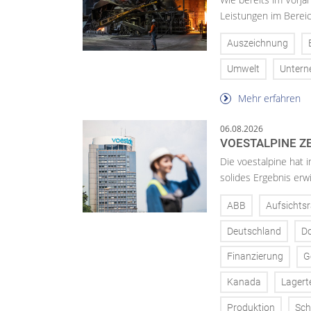
Leistungen im Bereic
Auszeichnung
Umwelt
Unter
Mehr erfahren
06.08.2026
VOESTALPINE ZE
Die voestalpine hat i
solides Ergebnis erwi
ABB
Aufsichtsr
Deutschland
D
Finanzierung
G
Kanada
Lagert
Produktion
Sch