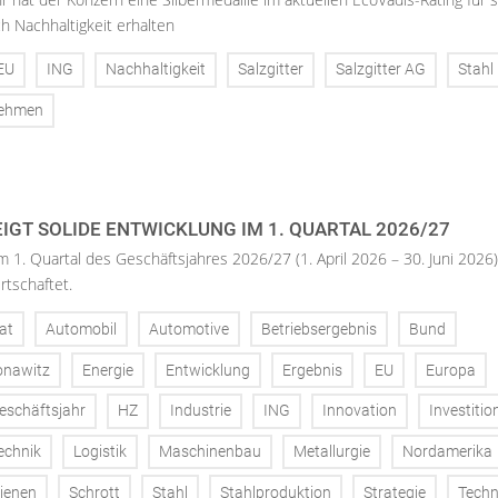
h Nachhaltigkeit erhalten
EU
ING
Nachhaltigkeit
Salzgitter
Salzgitter AG
Stahl
nehmen
IGT SOLIDE ENTWICKLUNG IM 1. QUARTAL 2026/27
m 1. Quartal des Geschäftsjahres 2026/27 (1. April 2026 – 30. Juni 2026)
rtschaftet.
at
Automobil
Automotive
Betriebsergebnis
Bund
onawitz
Energie
Entwicklung
Ergebnis
EU
Europa
eschäftsjahr
HZ
Industrie
ING
Innovation
Investitio
echnik
Logistik
Maschinenbau
Metallurgie
Nordamerika
ienen
Schrott
Stahl
Stahlproduktion
Strategie
Techn