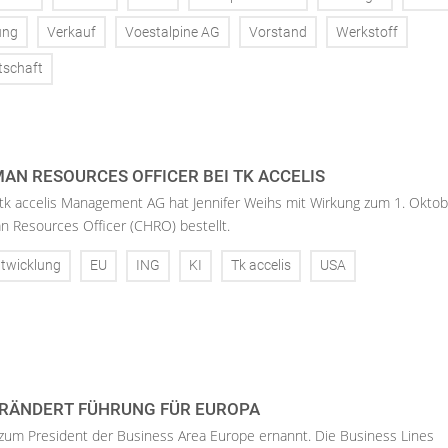
ung
Verkauf
Voestalpine AG
Vorstand
Werkstoff
tschaft
AN RESOURCES OFFICER BEI TK ACCELIS
 tk accelis Management AG hat Jennifer Weihs mit Wirkung zum 1. Oktob
n Resources Officer (CHRO) bestellt.
twicklung
EU
ING
KI
Tk accelis
USA
RÄNDERT FÜHRUNG FÜR EUROPA
 zum President der Business Area Europe ernannt. Die Business Lines