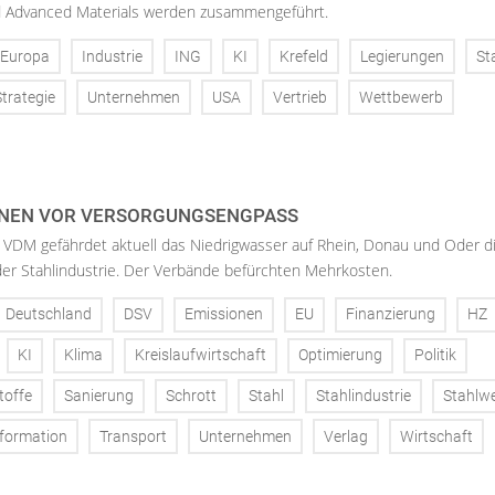
d Advanced Materials werden zusammengeführt.
Europa
Industrie
ING
KI
Krefeld
Legierungen
St
Strategie
Unternehmen
USA
Vertrieb
Wettbewerb
NEN VOR VERSORGUNGSENGPASS
 VDM gefährdet aktuell das Niedrigwasser auf Rhein, Donau und Oder d
der Stahlindustrie. Der Verbände befürchten Mehrkosten.
Deutschland
DSV
Emissionen
EU
Finanzierung
HZ
KI
Klima
Kreislaufwirtschaft
Optimierung
Politik
toffe
Sanierung
Schrott
Stahl
Stahlindustrie
Stahlw
formation
Transport
Unternehmen
Verlag
Wirtschaft