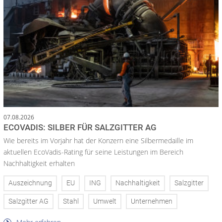
07.08.2026
ECOVADIS: SILBER FÜR SALZGITTER AG
Wie bereits im Vorjahr hat der Konzern eine Silbermedaille im
aktuellen EcoVadis-Rating für seine Leistungen im Bereich
Nachhaltigkeit erhalten
Auszeichnung
EU
ING
Nachhaltigkeit
Salzgitter
Salzgitter AG
Stahl
Umwelt
Unternehmen