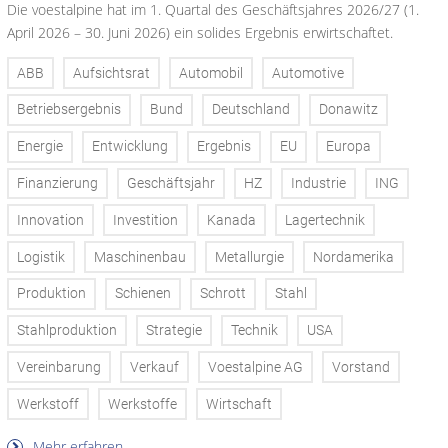
Die voestalpine hat im 1. Quartal des Geschäftsjahres 2026/27 (1.
April 2026 – 30. Juni 2026) ein solides Ergebnis erwirtschaftet.
ABB
Aufsichtsrat
Automobil
Automotive
Betriebsergebnis
Bund
Deutschland
Donawitz
Energie
Entwicklung
Ergebnis
EU
Europa
Finanzierung
Geschäftsjahr
HZ
Industrie
ING
Innovation
Investition
Kanada
Lagertechnik
Logistik
Maschinenbau
Metallurgie
Nordamerika
Produktion
Schienen
Schrott
Stahl
Stahlproduktion
Strategie
Technik
USA
Vereinbarung
Verkauf
Voestalpine AG
Vorstand
Werkstoff
Werkstoffe
Wirtschaft
Mehr erfahren