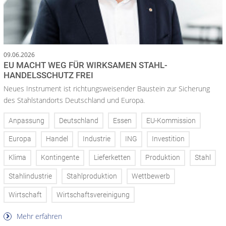
09.06.2026
EU MACHT WEG FÜR WIRKSAMEN STAHL-
HANDELSSCHUTZ FREI
Neues Instrument ist richtungsweisender Baustein zur Sicherung
des Stahlstandorts Deutschland und Europa.
Anpassung
Deutschland
Essen
EU-Kommission
Europa
Handel
Industrie
ING
Investition
Klima
Kontingente
Lieferketten
Produktion
Stahl
Stahlindustrie
Stahlproduktion
Wettbewerb
Wirtschaft
Wirtschaftsvereinigung
Mehr erfahren