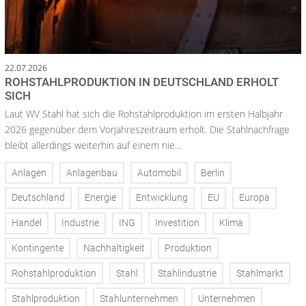
22.07.2026
ROHSTAHLPRODUKTION IN DEUTSCHLAND ERHOLT
SICH
Laut WV Stahl hat sich die Rohstahlproduktion im ersten Halbjahr
2026 gegenüber dem Vorjahreszeitraum erholt. Die Stahlnachfrage
bleibt allerdings weiterhin auf einem nie...
Anlagen
Anlagenbau
Automobil
Berlin
Deutschland
Energie
Entwicklung
EU
Europa
Handel
Industrie
ING
Investition
Klima
Kontingente
Nachhaltigkeit
Produktion
Rohstahlproduktion
Stahl
Stahlindustrie
Stahlmarkt
Stahlproduktion
Stahlunternehmen
Unternehmen