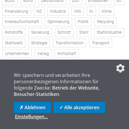
BDSV
Bund
Deutschland
DSV
Emissionen
EU
Finanzierung
HZ
Industrie
ING
KI
Klima
Kreislaufwirtschaft
Optimierung
Politik
Recycling
Rohstoffe
Sanierung
Schrott
Stahl
Stahlindustrie
Stahlwerk
Strategie
Transformation
Transport
Unternehmen
Verlag
Wirtschaft
Mehr erfahren
Wir speichern und verarbeiten Ihre
personenbezogenen Informationen für
folgende Zwecke:
Betrieb der Webseite,
Besucher-Statistiken
.
✗ Ablehnen
✓ Alle akzeptieren
Einstellungen
...
BLEIBEN SIE INFORMIERT!