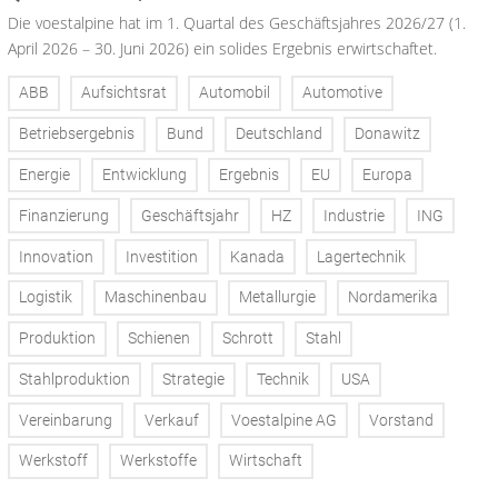
Die voestalpine hat im 1. Quartal des Geschäftsjahres 2026/27 (1.
April 2026 – 30. Juni 2026) ein solides Ergebnis erwirtschaftet.
ABB
Aufsichtsrat
Automobil
Automotive
Betriebsergebnis
Bund
Deutschland
Donawitz
Energie
Entwicklung
Ergebnis
EU
Europa
Finanzierung
Geschäftsjahr
HZ
Industrie
ING
Innovation
Investition
Kanada
Lagertechnik
Logistik
Maschinenbau
Metallurgie
Nordamerika
Produktion
Schienen
Schrott
Stahl
Stahlproduktion
Strategie
Technik
USA
Vereinbarung
Verkauf
Voestalpine AG
Vorstand
Werkstoff
Werkstoffe
Wirtschaft