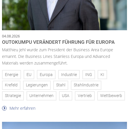
04.08.2026
OUTOKUMPU VERÄNDERT FÜHRUNG FÜR EUROPA
Matthieu Jehl wurde zum President der Business Area Europe
ernannt. Die Business Lines Stainless Europa und Advanced
Materials werden zusammengeführt.
Energie
EU
Europa
Industrie
ING
KI
Krefeld
Legierungen
Stahl
Stahlindustrie
Strategie
Unternehmen
USA
Vertrieb
Wettbewerb
Mehr erfahren