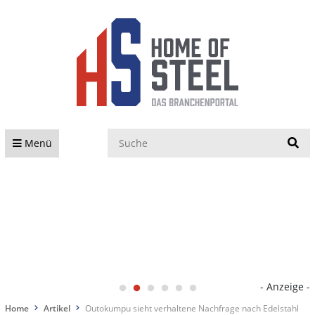
S
Menü
- Anzeige -
Home
Artikel
Outokumpu sieht verhaltene Nachfrage nach Edelstahl