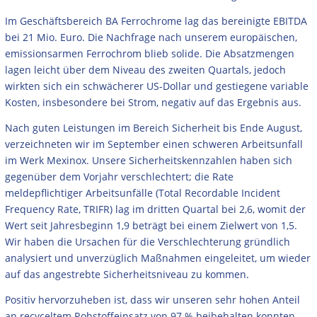
Im Geschäftsbereich BA Ferrochrome lag das bereinigte EBITDA
bei 21 Mio. Euro. Die Nachfrage nach unserem europäischen,
emissionsarmen Ferrochrom blieb solide. Die Absatzmengen
lagen leicht über dem Niveau des zweiten Quartals, jedoch
wirkten sich ein schwächerer US-Dollar und gestiegene variable
Kosten, insbesondere bei Strom, negativ auf das Ergebnis aus.
Nach guten Leistungen im Bereich Sicherheit bis Ende August,
verzeichneten wir im September einen schweren Arbeitsunfall
im Werk Mexinox. Unsere Sicherheitskennzahlen haben sich
gegenüber dem Vorjahr verschlechtert; die Rate
meldepflichtiger Arbeitsunfälle (Total Recordable Incident
Frequency Rate, TRIFR) lag im dritten Quartal bei 2,6, womit der
Wert seit Jahresbeginn 1,9 beträgt bei einem Zielwert von 1,5.
Wir haben die Ursachen für die Verschlechterung gründlich
analysiert und unverzüglich Maßnahmen eingeleitet, um wieder
auf das angestrebte Sicherheitsniveau zu kommen.
Positiv hervorzuheben ist, dass wir unseren sehr hohen Anteil
an recyceltem Rohstoffeinsatz von 97 % beibehalten konnten