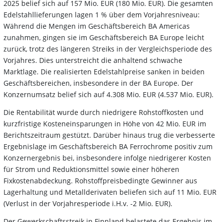
2025 belief sich auf 157 Mio. EUR (180 Mio. EUR). Die gesamten
Edelstahllieferungen lagen 1 % über dem Vorjahresniveau:
Während die Mengen im Geschäftsbereich BA Americas
zunahmen, gingen sie im Geschäftsbereich BA Europe leicht
zurück, trotz des längeren Streiks in der Vergleichsperiode des
Vorjahres. Dies unterstreicht die anhaltend schwache
Marktlage. Die realisierten Edelstahlpreise sanken in beiden
Geschäftsbereichen, insbesondere in der BA Europe. Der
Konzernumsatz belief sich auf 4.308 Mio. EUR (4.537 Mio. EUR).
Die Rentabilität wurde durch niedrigere Rohstoffkosten und
kurzfristige Kosteneinsparungen in Höhe von 42 Mio. EUR im
Berichtszeitraum gestützt. Darüber hinaus trug die verbesserte
Ergebnislage im Geschäftsbereich BA Ferrochrome positiv zum
Konzernergebnis bei, insbesondere infolge niedrigerer Kosten
für Strom und Reduktionsmittel sowie einer höheren
Fixkostenabdeckung. Rohstoffpreisbedingte Gewinner aus
Lagerhaltung und Metallderivaten beliefen sich auf 11 Mio. EUR
(Verlust in der Vorjahresperiode i.H.v. -2 Mio. EUR).
Der Gewerkschaftsstreik in Finnland belastete das Ergebnis im