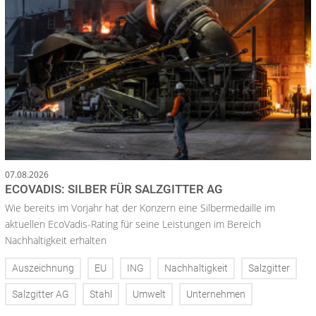
07.08.2026
ECOVADIS: SILBER FÜR SALZGITTER AG
Wie bereits im Vorjahr hat der Konzern eine Silbermedaille im
aktuellen EcoVadis-Rating für seine Leistungen im Bereich
Nachhaltigkeit erhalten
Auszeichnung
EU
ING
Nachhaltigkeit
Salzgitter
Salzgitter AG
Stahl
Umwelt
Unternehmen