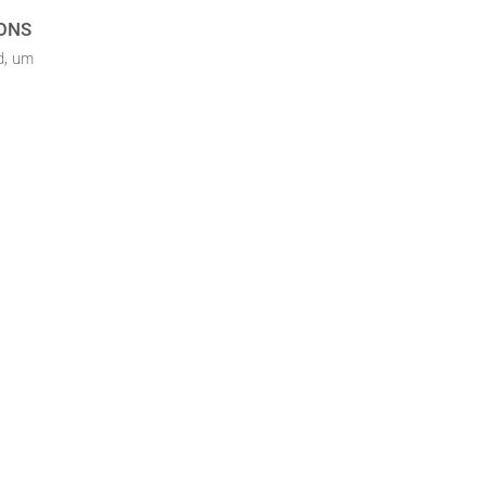
IONS
d, um