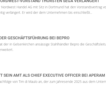
NORDWEST-VORSTAND THORSTEN SEGA VERLÄNGERT
r Nordwest Handel AG mit Sitz in Dortmund hat den Vorstandsvertrag v
tig verlängert. Er wird der dem Unternehmen bis einschließli...
DER GESCHÄFTSFÜHRUNG BEI BEPRO
t der in Gelsenkirchen ansässige Stahlhändler Bepro die Geschäftslei
rweitert.
TT SEIN AMT ALS CHIEF EXECUTIVE OFFICER BEI APERAM
e Nachfolge von Tim di Maulo an, der zum Jahresende 2025 aus dem Unt