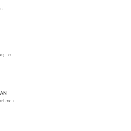
on
tung um
 AN
ernehmen