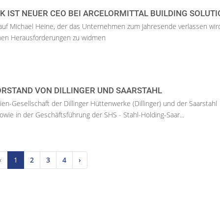
K IST NEUER CEO BEI ARCELORMITTAL BUILDING SOLUT
t auf Michael Heine, der das Unternehmen zum Jahresende verlassen wir
chen Herausforderungen zu widmen
ORSTAND VON DILLINGER UND SAARSTAHL
en-Gesellschaft der Dillinger Hüttenwerke (Dillinger) und der Saarstahl
owie in der Geschäftsführung der SHS - Stahl-Holding-Saar...
‹
1
2
3
4
›