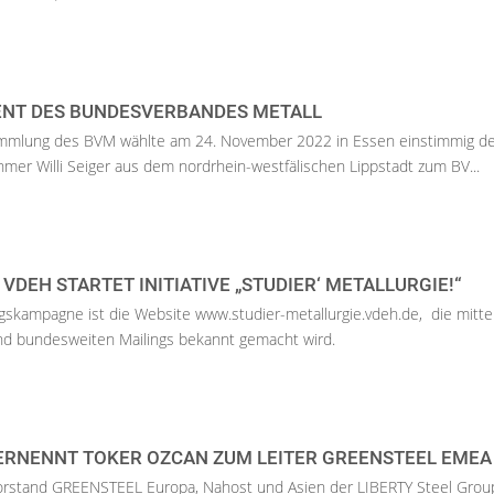
ENT DES BUNDESVERBANDES METALL
ammlung des BVM wählte am 24. November 2022 in Essen einstimmig d
mer Willi Seiger aus dem nordrhein-westfälischen Lippstadt zum BV...
VDEH STARTET INITIATIVE „STUDIER‘ METALLURGIE!“
gskampagne ist die Website www.studier-metallurgie.vdeh.de, die mittel
und bundesweiten Mailings bekannt gemacht wird.
 ERNENNT TOKER OZCAN ZUM LEITER GREENSTEEL EMEA
rstand GREENSTEEL Europa, Nahost und Asien der LIBERTY Steel Grou