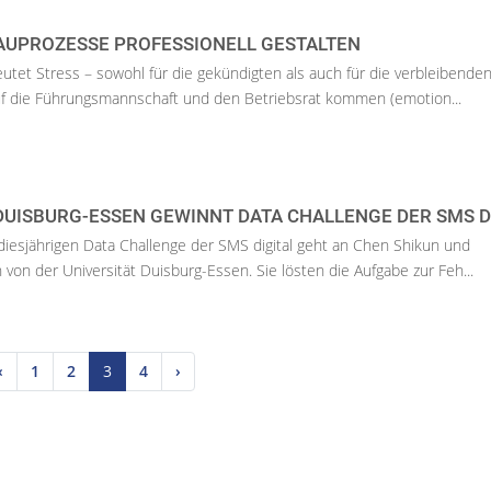
UPROZESSE PROFESSIONELL GESTALTEN
tet Stress – sowohl für die gekündigten als auch für die verbleibende
uf die Führungsmannschaft und den Betriebsrat kommen (emotion...
DUISBURG-ESSEN GEWINNT DATA CHALLENGE DER SMS D
 diesjährigen Data Challenge der SMS digital geht an Chen Shikun und
 der Universität Duisburg-Essen. Sie lösten die Aufgabe zur Feh...
‹
1
2
3
4
›