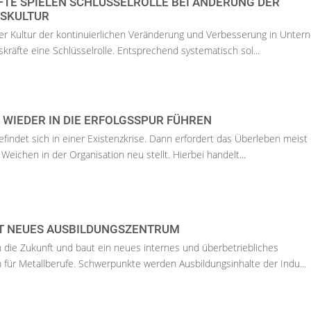
TE SPIELEN SCHLÜSSELROLLE BEI ÄNDERUNG DER
SKULTUR
er Kultur der kontinuierlichen Veränderung und Verbesserung in Unte
kräfte eine Schlüsselrolle. Entsprechend systematisch sol...
WIEDER IN DIE ERFOLGSSPUR FÜHREN
indet sich in einer Existenzkrise. Dann erfordert das Überleben meist
Weichen in der Organisation neu stellt. Hierbei handelt...
UT NEUES AUSBILDUNGSZENTRUM
 in die Zukunft und baut ein neues internes und überbetriebliches
für Metallberufe. Schwerpunkte werden Ausbildungsinhalte der Indu...