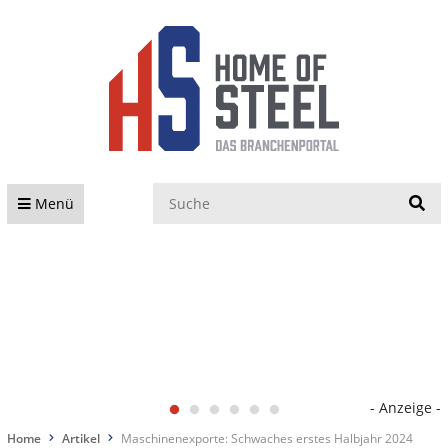
S
Menü
- Anzeige -
Home
Artikel
Maschinenexporte: Schwaches erstes Halbjahr 2024