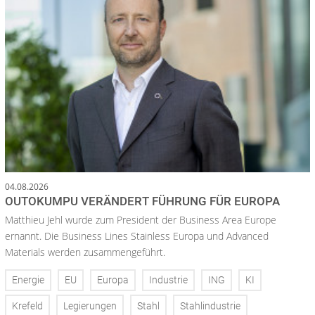
04.08.2026
OUTOKUMPU VERÄNDERT FÜHRUNG FÜR EUROPA
Matthieu Jehl wurde zum President der Business Area Europe
ernannt. Die Business Lines Stainless Europa und Advanced
Materials werden zusammengeführt.
Energie
EU
Europa
Industrie
ING
KI
Krefeld
Legierungen
Stahl
Stahlindustrie