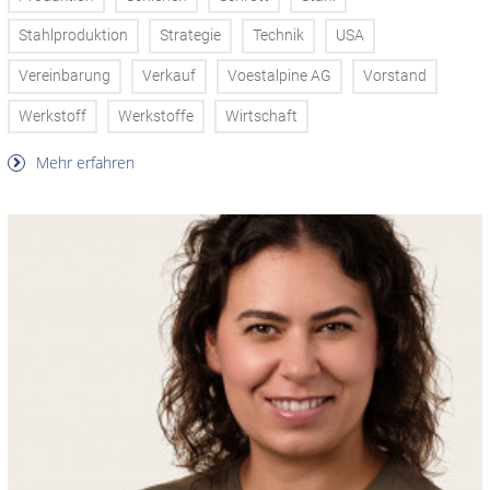
Stahlproduktion
Strategie
Technik
USA
Vereinbarung
Verkauf
Voestalpine AG
Vorstand
Werkstoff
Werkstoffe
Wirtschaft
Mehr erfahren