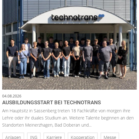
04.08.2026
AUSBILDUNGSSTART BEI TECHNOTRANS
Am Hauptsitz in Sassenberg treten 18 Fachkräfte von morgen ihre
Lehre oder ihr duales Studium an. Weitere Talente beginnen an den
Standorten Meinerzhagen, Bad Doberan und...
Anlagen
ING
Karriere
Kooperation
Messe