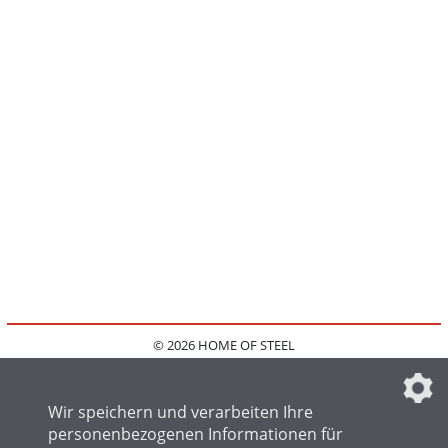
© 2026 HOME OF STEEL
HOME
KONTAKT
MEDIADATEN
DATENSCHUTZ
IMPRESSUM
FAQ
DATENSCHUTZEINSTELLUNGEN
Wir speichern und verarbeiten Ihre
personenbezogenen Informationen für