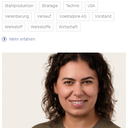
Stahlproduktion
Strategie
Technik
USA
Vereinbarung
Verkauf
Voestalpine AG
Vorstand
Werkstoff
Werkstoffe
Wirtschaft
Mehr erfahren