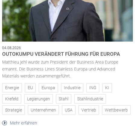
04.08.2026
OUTOKUMPU VERÄNDERT FÜHRUNG FÜR EUROPA
Matthieu Jehl wurde zum President der Business Area Europe
ernannt. Die Business Lines Stainless Europa und Advanced
Materials werden zusammengeführt.
Energie
EU
Europa
Industrie
ING
KI
Krefeld
Legierungen
Stahl
Stahlindustrie
Strategie
Unternehmen
USA
Vertrieb
Wettbewerb
Mehr erfahren