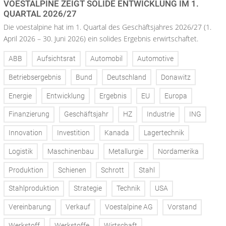
VOESTALPINE ZEIGT SOLIDE ENTWICKLUNG IM 1.
QUARTAL 2026/27
Die voestalpine hat im 1. Quartal des Geschäftsjahres 2026/27 (1.
April 2026 – 30. Juni 2026) ein solides Ergebnis erwirtschaftet.
ABB
Aufsichtsrat
Automobil
Automotive
Betriebsergebnis
Bund
Deutschland
Donawitz
Energie
Entwicklung
Ergebnis
EU
Europa
Finanzierung
Geschäftsjahr
HZ
Industrie
ING
Innovation
Investition
Kanada
Lagertechnik
Logistik
Maschinenbau
Metallurgie
Nordamerika
Produktion
Schienen
Schrott
Stahl
Stahlproduktion
Strategie
Technik
USA
Vereinbarung
Verkauf
Voestalpine AG
Vorstand
Werkstoff
Werkstoffe
Wirtschaft