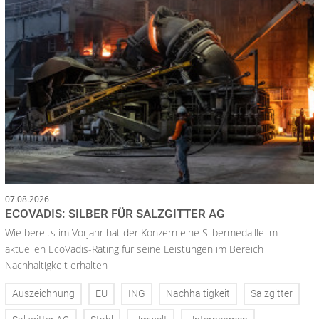
07.08.2026
ECOVADIS: SILBER FÜR SALZGITTER AG
Wie bereits im Vorjahr hat der Konzern eine Silbermedaille im
aktuellen EcoVadis-Rating für seine Leistungen im Bereich
Nachhaltigkeit erhalten
Auszeichnung
EU
ING
Nachhaltigkeit
Salzgitter