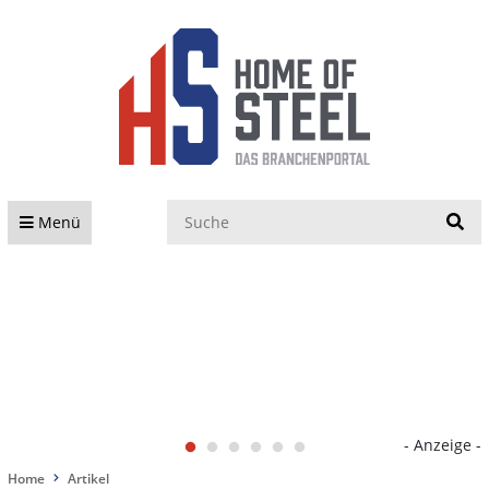
S
Menü
- Anzeige -
Home
Artikel