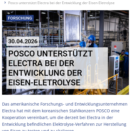
Posco unterstützt Electra bei der Entwicklung der Eisen-Eletrolyse
FORSCHUNG
30.04.2026
POSCO UNTERSTÜTZT
ELECTRA BEI DER
ENTWICKLUNG DER
EISEN-ELETROLYSE
Das amerikanische Forschungs- und Entwicklungsunternehmen
Electra hat mit dem koreanischen Stahlkonzern POSCO eine
Kooperation vereinbart, um die derzeit bei Electra in der
Entwicklung befindlichen Elektrolyse-Verfahren zur Herstellung
von Eisen zu testen und zu skalieren.