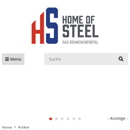
S
Menü
- Anzeige -
Home
Artikel