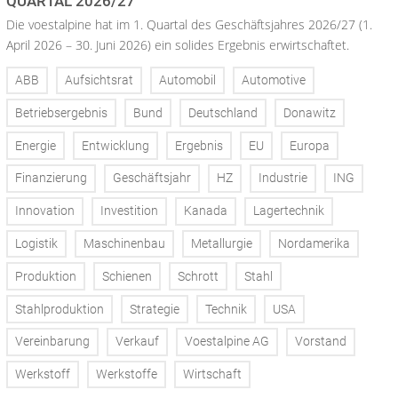
QUARTAL 2026/27
Die voestalpine hat im 1. Quartal des Geschäftsjahres 2026/27 (1.
April 2026 – 30. Juni 2026) ein solides Ergebnis erwirtschaftet.
ABB
Aufsichtsrat
Automobil
Automotive
Betriebsergebnis
Bund
Deutschland
Donawitz
Energie
Entwicklung
Ergebnis
EU
Europa
Finanzierung
Geschäftsjahr
HZ
Industrie
ING
Innovation
Investition
Kanada
Lagertechnik
Logistik
Maschinenbau
Metallurgie
Nordamerika
Produktion
Schienen
Schrott
Stahl
Stahlproduktion
Strategie
Technik
USA
Vereinbarung
Verkauf
Voestalpine AG
Vorstand
Werkstoff
Werkstoffe
Wirtschaft