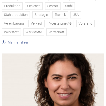
Produktion
Schienen
Schrott
Stahl
Stahlproduktion
Strategie
Technik
USA
Vereinbarung
Verkauf
Voestalpine AG
Vorstand
Werkstoff
Werkstoffe
Wirtschaft
Mehr erfahren