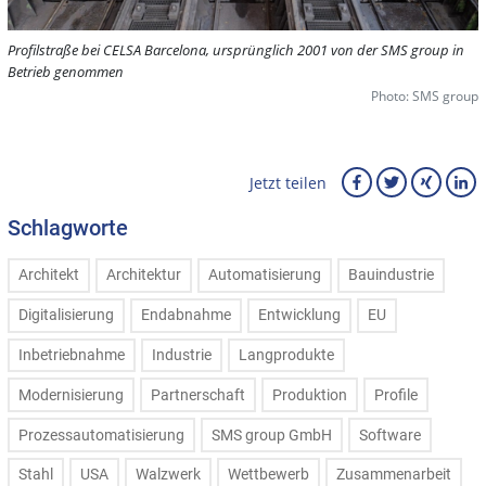
Profilstraße bei CELSA Barcelona, ursprünglich 2001 von der SMS group in
Betrieb genommen
Photo: SMS group
Jetzt teilen
Schlagworte
Architekt
Architektur
Automatisierung
Bauindustrie
Digitalisierung
Endabnahme
Entwicklung
EU
Inbetriebnahme
Industrie
Langprodukte
Modernisierung
Partnerschaft
Produktion
Profile
Prozessautomatisierung
SMS group GmbH
Software
Stahl
USA
Walzwerk
Wettbewerb
Zusammenarbeit