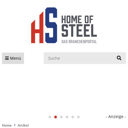
S
Menü
- Anzeige -
Home
Artikel