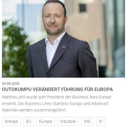
04.08.2026
OUTOKUMPU VERÄNDERT FÜHRUNG FÜR EUROPA
Matthieu Jehl wurde zum President der Business Area Europe
ernannt. Die Business Lines Stainless Europa und Advanced
Materials werden zusammengeführt.
Energie
EU
Europa
Industrie
ING
KI