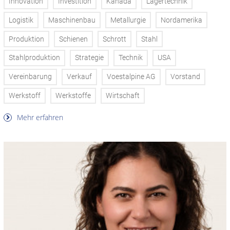
Innovation
Investition
Kanada
Lagertechnik
Logistik
Maschinenbau
Metallurgie
Nordamerika
Produktion
Schienen
Schrott
Stahl
Stahlproduktion
Strategie
Technik
USA
Vereinbarung
Verkauf
Voestalpine AG
Vorstand
Werkstoff
Werkstoffe
Wirtschaft
Mehr erfahren