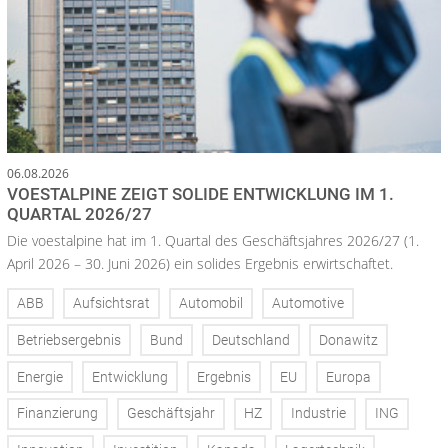
06.08.2026
VOESTALPINE ZEIGT SOLIDE ENTWICKLUNG IM 1.
QUARTAL 2026/27
Die voestalpine hat im 1. Quartal des Geschäftsjahres 2026/27 (1.
April 2026 – 30. Juni 2026) ein solides Ergebnis erwirtschaftet.
ABB
Aufsichtsrat
Automobil
Automotive
Betriebsergebnis
Bund
Deutschland
Donawitz
Energie
Entwicklung
Ergebnis
EU
Europa
Finanzierung
Geschäftsjahr
HZ
Industrie
ING