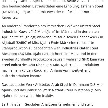
das den gesamten April über stillstand. Beide verzeichnen laut
den beobachteten Betriebsdaten eine Erholung.
Esfahan Steel
(4,6 Mio. t/Jahr) arbeitet mit etwa der Hälfte seiner normalen
Kapazität.
An anderen Standorten am Persischen Golf war
United Steel
Industrial Kuwait
(1,2 Mio. t/Jahr) im März und in der ersten
Aprilhälfte stillgelegt, während im saudischen Hadeed-Werk in
Al Jubail (
SABIC
) (6 Mio. t/Jahr) Ende März eine reduzierte
Stahlproduktion zu beobachten war.
Industries Qatar Steel
Mesaieed
(2,6 Mio. t/Jahr) verzeichnete im März und in der
zweiten Aprilhälfte Produktionspausen, während
GHC Emirates
Steel Industries Abu Dhabi
(3,5 Mio. t/Jahr) seine Produktion
nach einem kurzen Rückgang Anfang April weitgehend
aufrechterhalten konnte.
Das saudische Werk
Al Ittefaq Arab Steel
in Dammam (2,6 Mio.
t/Jahr) und das iranische Werk
Natanz Steel
in Isfahan (1 Mio.
t/Jahr) bleiben weiterhin inaktiv.
Earth-i
ist ein Geodaten-Analyseunternehmen und stellt