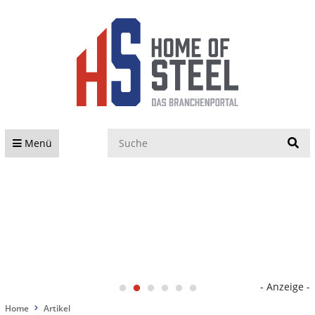
S
Menü
- Anzeige -
Home
Artikel