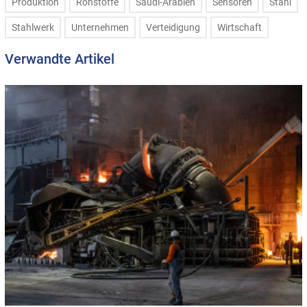
Produktion
Rohstoffe
Saudi-Arabien
Sensoren
Stahl
Stahlwerk
Unternehmen
Verteidigung
Wirtschaft
Verwandte Artikel