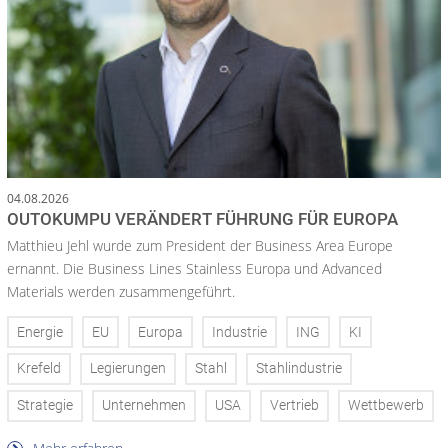
04.08.2026
OUTOKUMPU VERÄNDERT FÜHRUNG FÜR EUROPA
Matthieu Jehl wurde zum President der Business Area Europe
ernannt. Die Business Lines Stainless Europa und Advanced
Materials werden zusammengeführt.
Energie
EU
Europa
Industrie
ING
KI
Krefeld
Legierungen
Stahl
Stahlindustrie
Strategie
Unternehmen
USA
Vertrieb
Wettbewerb