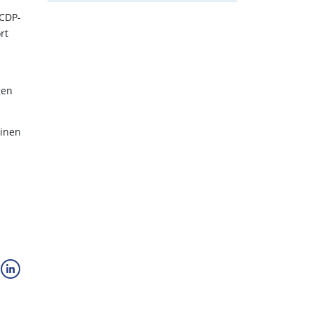
 CDP-
rt
gen
einen