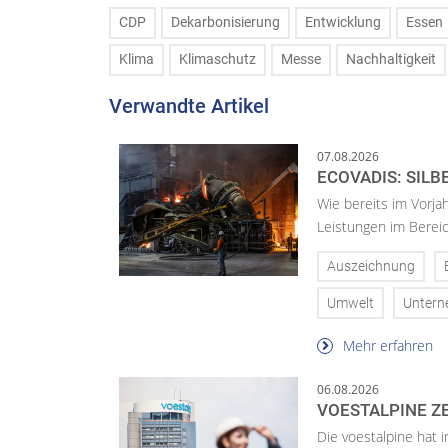
CDP
Dekarbonisierung
Entwicklung
Essen
Klima
Klimaschutz
Messe
Nachhaltigkeit
Verwandte Artikel
07.08.2026
ECOVADIS: SILB
Wie bereits im Vorja
Leistungen im Bereic
Auszeichnung
Umwelt
Unter
Mehr erfahren
06.08.2026
VOESTALPINE ZE
Die voestalpine hat i