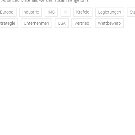
d Advanced Materials werden zusammengeführt.
Europa
Industrie
ING
KI
Krefeld
Legierungen
St
Strategie
Unternehmen
USA
Vertrieb
Wettbewerb