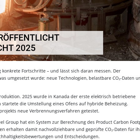
RÖFFENTLICHT
CHT 2025
konkrete Fortschritte – und lässt sich daran messen. Der
t, was umgesetzt wurde: neue Technologien, belastbare CO₂-Daten u
duktion. 2025 wurde in Kanada der erste elektrisch betriebene
 startete die Umstellung eines Ofens auf hybride Beheizung.
sprojekts neue Verbrennungsverfahren getestet.
teel Group hat ein System zur Berechnung des Product Carbon Foot
den erhalten damit nachvollziehbare und geprüfte CO₂-Daten für ih
achhaltigkeitsbewertungen und Entscheidungen.