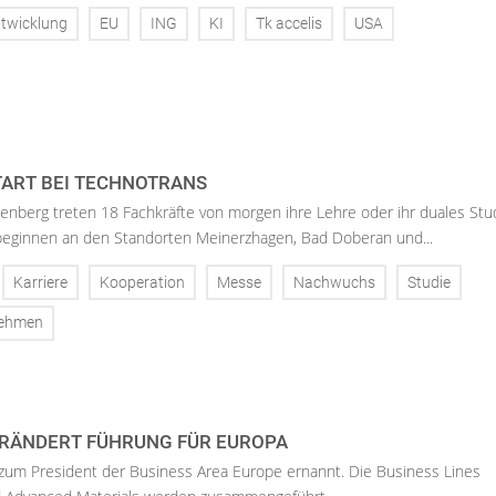
twicklung
EU
ING
KI
Tk accelis
USA
ART BEI TECHNOTRANS
enberg treten 18 Fachkräfte von morgen ihre Lehre oder ihr duales St
 beginnen an den Standorten Meinerzhagen, Bad Doberan und...
Karriere
Kooperation
Messe
Nachwuchs
Studie
nehmen
RÄNDERT FÜHRUNG FÜR EUROPA
 zum President der Business Area Europe ernannt. Die Business Lines