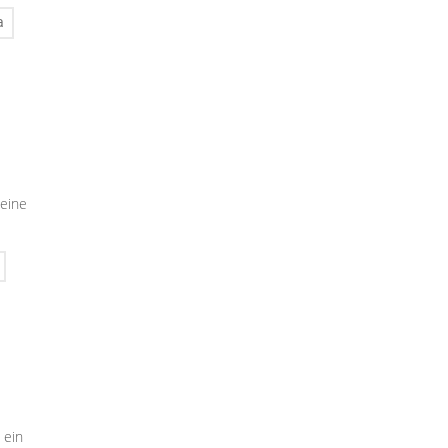
a
seine
 ein