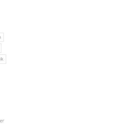
n
ik
er