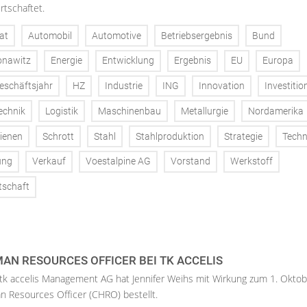
rtschaftet.
at
Automobil
Automotive
Betriebsergebnis
Bund
onawitz
Energie
Entwicklung
Ergebnis
EU
Europa
eschäftsjahr
HZ
Industrie
ING
Innovation
Investitio
echnik
Logistik
Maschinenbau
Metallurgie
Nordamerika
ienen
Schrott
Stahl
Stahlproduktion
Strategie
Techn
ung
Verkauf
Voestalpine AG
Vorstand
Werkstoff
tschaft
AN RESOURCES OFFICER BEI TK ACCELIS
 tk accelis Management AG hat Jennifer Weihs mit Wirkung zum 1. Oktob
n Resources Officer (CHRO) bestellt.