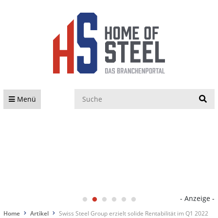
S
Menü
- Anzeige -
Home
Artikel
Swiss Steel Group erzielt solide Rentabilität im Q1 2022