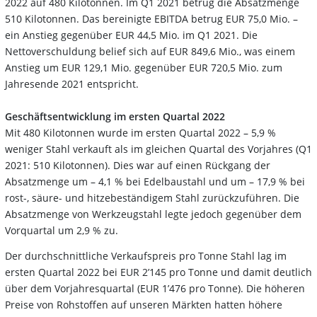
2022 auf 480
Kilotonnen. Im Q1 2021 betrug die Absatzmenge
510
Kilotonnen. Das
bereinigte EBITDA betrug EUR 75,0 Mio. –
ein Anstieg gegenüber EUR 44,5 Mio. im Q1 2021. Die
Nettoverschuldung belief sich auf EUR 849,6 Mio., was einem
Anstieg um EUR 129,1 Mio. gegenüber
EUR 720,5 Mio. zum
Jahresende 2021 entspricht.
Geschäftsentwicklung im ersten Quartal 2022
Mit 480 Kilotonnen wurde im ersten Quartal 2022 –
5,9
%
weniger Stahl verkauft als im gleichen Quartal des
Vorjahres
(Q1
2021:
510 Kilotonnen).
Dies
war
auf
einen
Rückgang
der
Absatzmenge
um
–
4,1
%
bei
Edelbaustahl und um –
17,9
% bei
rost-, säure- und hitzebeständigem Stahl zurückzuführen. Die
Absatzmenge
von Werkzeugstahl legte jedoch gegenüber dem
Vorquartal um 2,9
% zu.
Der durchschnittliche Verkaufspreis pro Tonne Stahl lag im
ersten Quartal 2022 bei EUR 2’145 pro Tonne und
damit deutlich
über dem Vorjahresquartal (EUR 1’476 pro Tonne). Die höheren
Preise von Rohstoffen auf
unseren Märkten hatten höhere