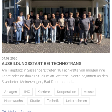
04.08.2026
AUSBILDUNGSSTART BEI TECHNOTRANS
Am Hauptsitz in Sassenberg treten 18 Fachkräfte von morgen ihre
Lehre oder ihr duales Studium an. Weitere Talente beginnen an den
Standorten Meinerzhagen, Bad Doberan und...
Anlagen
ING
Karriere
Kooperation
Messe
Nachwuchs
Studie
Technik
Unternehmen
Mehr erfahren