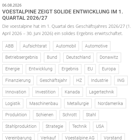
06.08.2026
VOESTALPINE ZEIGT SOLIDE ENTWICKLUNG IM 1.
QUARTAL 2026/27
Die voestalpine hat im 1. Quartal des Geschäftsjahres 2026/27 (1.
April 2026 – 30. Juni 2026) ein solides Ergebnis erwirtschaftet.
ABB
Aufsichtsrat
Automobil
Automotive
Betriebsergebnis
Bund
Deutschland
Donawitz
Energie
Entwicklung
Ergebnis
EU
Europa
Finanzierung
Geschäftsjahr
HZ
Industrie
ING
Innovation
Investition
Kanada
Lagertechnik
Logistik
Maschinenbau
Metallurgie
Nordamerika
Produktion
Schienen
Schrott
Stahl
Stahlproduktion
Strategie
Technik
USA
Vereinbarung
Verkauf
Voestalpine AG
Vorstand