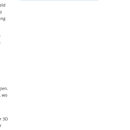
eld
pp
ung
n
n
ien.
, wo
r 3D
r