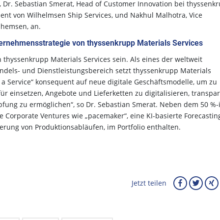
G, Dr. Sebastian Smerat, Head of Customer Innovation bei thyssenk
ident von Wilhelmsen Ship Services, und Nakhul Malhotra, Vice
lhemsen, an.
ternehmensstrategie von thyssenkrupp Materials Services
n thyssenkrupp Materials Services sein. Als eines der weltweit
els- und Dienstleistungsbereich setzt thyssenkrupp Materials
 a Service“ konsequent auf neue digitale Geschäftsmodelle, um zu
ür einsetzen, Angebote und Lieferketten zu digitalisieren, transpa
ung zu ermöglichen“, so Dr. Sebastian Smerat. Neben dem 50 %-
re Corporate Ventures wie „pacemaker“, eine KI-basierte Forecastin
mierung von Produktionsabläufen, im Portfolio enthalten.
Jetzt teilen