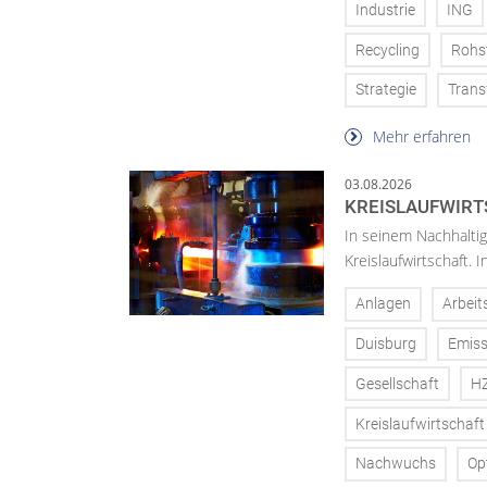
Industrie
ING
Recycling
Rohs
Strategie
Trans
Mehr erfahren
03.08.2026
KREISLAUFWIRT
In seinem Nachhaltig
Kreislaufwirtschaft.
Anlagen
Arbeit
Duisburg
Emiss
Gesellschaft
H
Kreislaufwirtschaft
Nachwuchs
Op