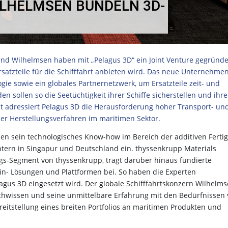
LHELMSEN BÜNDELN 3D-
d Wilhelmsen haben mit „Pelagus 3D“ ein Joint Venture gegründe
Ersatzteile für die Schifffahrt anbieten wird. Das neue Unternehme
ie sowie ein globales Partnernetzwerk, um Ersatzteile zeit- und
en sollen so die Seetüchtigkeit ihrer Schiffe sicherstellen und ihr
t adressiert Pelagus 3D die Herausforderung hoher Transport- un
er Herstellungsverfahren im maritimen Sektor.
nen sein technologisches Know-how im Bereich der additiven Ferti
ern in Singapur und Deutschland ein. thyssenkrupp Materials
ngs-Segment von thyssenkrupp, trägt darüber hinaus fundierte
ain- Lösungen und Plattformen bei. So haben die Experten
elagus 3D eingesetzt wird. Der globale Schifffahrtskonzern Wilhelm
achwissen und seine unmittelbare Erfahrung mit den Bedürfnissen
reitstellung eines breiten Portfolios an maritimen Produkten und