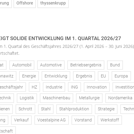
erung
Offshore
thyssenkrupp
IGT SOLIDE ENTWICKLUNG IM 1. QUARTAL 2026/27
m 1. Quartal des Geschäftsjahres 2026/27 (1. April 2026 – 30. Juni 2026)
rtschaftet.
at
Automobil
Automotive
Betriebsergebnis
Bund
onawitz
Energie
Entwicklung
Ergebnis
EU
Europa
eschäftsjahr
HZ
Industrie
ING
Innovation
Investitio
echnik
Logistik
Maschinenbau
Metallurgie
Nordamerika
ienen
Schrott
Stahl
Stahlproduktion
Strategie
Techn
ung
Verkauf
Voestalpine AG
Vorstand
Werkstoff
tschaft