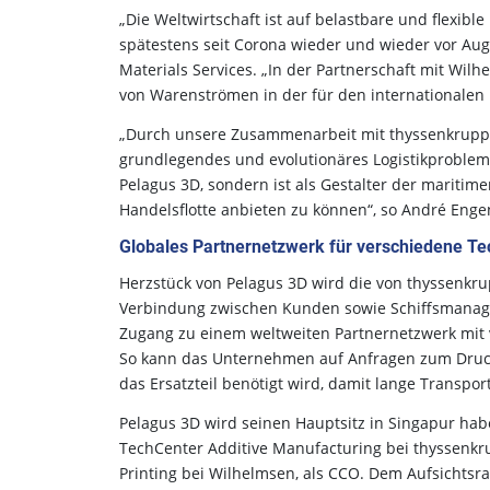
„Die Weltwirtschaft ist auf belastbare und flexib
spätestens seit Corona wieder und wieder vor Auge
Materials Services. „In der Partnerschaft mit Wilh
von Warenströmen in der für den internationalen 
„Durch unsere Zusammenarbeit mit thyssenkrupp s
grundlegendes und evolutionäres Logistikproblem 
Pelagus 3D, sondern ist als Gestalter der maritime
Handelsflotte anbieten zu können“, so André Enge
Globales Partnernetzwerk für verschiedene Te
Herzstück von Pelagus 3D wird die von thyssenkrupp
Verbindung zwischen Kunden sowie Schiffsmanager
Zugang zu einem weltweiten Partnernetzwerk mit 
So kann das Unternehmen auf Anfragen zum Druck j
das Ersatzteil benötigt wird, damit lange Transp
Pelagus 3D wird seinen Hauptsitz in Singapur hab
TechCenter Additive Manufacturing bei thyssenkru
Printing bei Wilhelmsen, als CCO. Dem Aufsichtsra