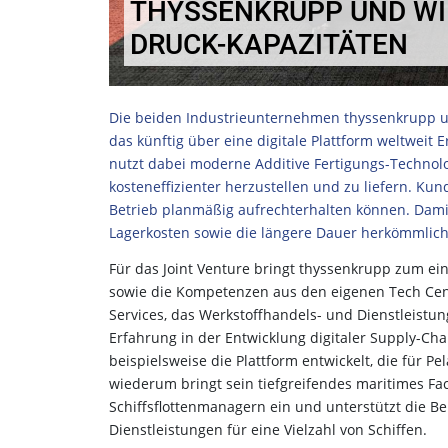
THYSSENKRUPP UND WI
DRUCK-KAPAZITÄTEN
Die beiden Industrieunternehmen thyssenkrupp un
das künftig über eine digitale Plattform weltweit 
nutzt dabei moderne Additive Fertigungs-Technolog
kosteneffizienter herzustellen und zu liefern. Kund
Betrieb planmäßig aufrechterhalten können. Dami
Lagerkosten sowie die längere Dauer herkömmlich
Für das Joint Venture bringt thyssenkrupp zum ei
sowie die Kompetenzen aus den eigenen Tech Cent
Services, das Werkstoffhandels- und Dienstleistu
Erfahrung in der Entwicklung digitaler Supply-Ch
beispielsweise die Plattform entwickelt, die für P
wiederum bringt sein tiefgreifendes maritimes F
Schiffsflottenmanagern ein und unterstützt die Be
Dienstleistungen für eine Vielzahl von Schiffen.