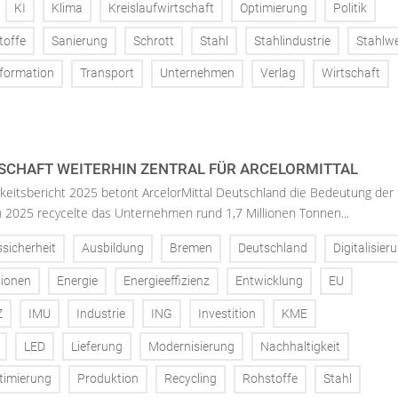
KI
Klima
Kreislaufwirtschaft
Optimierung
Politik
toffe
Sanierung
Schrott
Stahl
Stahlindustrie
Stahlw
formation
Transport
Unternehmen
Verlag
Wirtschaft
SCHAFT WEITERHIN ZENTRAL FÜR ARCELORMITTAL
keitsbericht 2025 betont ArcelorMittal Deutschland die Bedeutung der
 In 2025 recycelte das Unternehmen rund 1,7 Millionen Tonnen...
ssicherheit
Ausbildung
Bremen
Deutschland
Digitalisier
ionen
Energie
Energieeffizienz
Entwicklung
EU
Z
IMU
Industrie
ING
Investition
KME
LED
Lieferung
Modernisierung
Nachhaltigkeit
timierung
Produktion
Recycling
Rohstoffe
Stahl