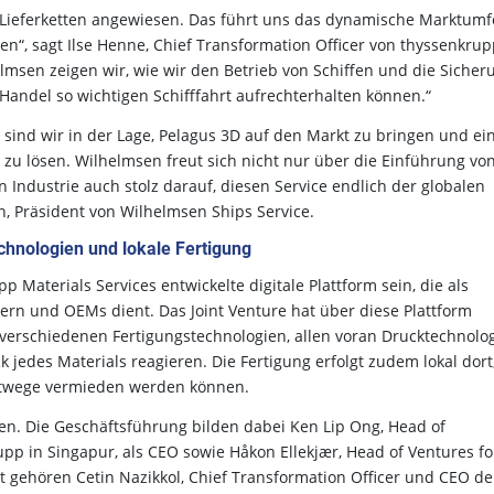
le Lieferketten angewiesen. Das führt uns das dynamische Marktumf
n“, sagt Ilse Henne, Chief Transformation Officer von thyssenkru
elmsen zeigen wir, wie wir den Betrieb von Schiffen und die Sicher
Handel so wichtigen Schifffahrt aufrechterhalten können.“
ind wir in der Lage, Pelagus 3D auf den Markt zu bringen und ei
zu lösen. Wilhelmsen freut sich nicht nur über die Einführung vo
n Industrie auch stolz darauf, diesen Service endlich der globalen
n, Präsident von Wilhelmsen Ships Service.
chnologien und lokale Fertigung
 Materials Services entwickelte digitale Plattform sein, die als
n und OEMs dient. Das Joint Venture hat über diese Plattform
verschiedenen Fertigungstechnologien, allen voran Drucktechnolog
edes Materials reagieren. Die Fertigung erfolgt zudem lokal dort
ortwege vermieden werden können.
en. Die Geschäftsführung bilden dabei Ken Lip Ong, Head of
pp in Singapur, als CEO sowie Håkon Ellekjær, Head of Ventures fo
t gehören Cetin Nazikkol, Chief Transformation Officer und CEO de