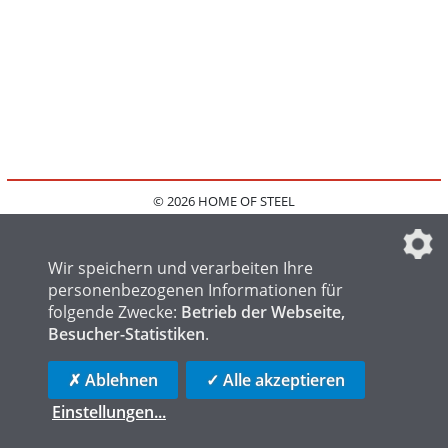
© 2026 HOME OF STEEL
HOME
KONTAKT
MEDIADATEN
DATENSCHUTZ
IMPRESSUM
FAQ
DATENSCHUTZEINSTELLUNGEN
Wir speichern und verarbeiten Ihre
personenbezogenen Informationen für
folgende Zwecke:
Betrieb der Webseite,
Besucher-Statistiken
.
HOME OF WELDING
HOME OF FOUNDRY
HOME OF LOGISTICS
✗ Ablehnen
✓ Alle akzeptieren
Einstellungen
...
die profilschmiede - Internetagentur