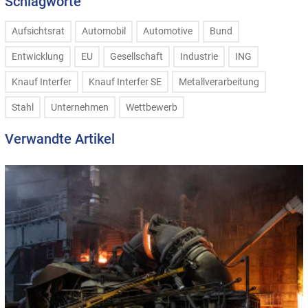
Schlagworte
Aufsichtsrat
Automobil
Automotive
Bund
Entwicklung
EU
Gesellschaft
Industrie
ING
Knauf Interfer
Knauf Interfer SE
Metallverarbeitung
Stahl
Unternehmen
Wettbewerb
Verwandte Artikel