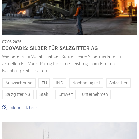
07.08.2026
ECOVADIS: SILBER FÜR SALZGITTER AG
Wie bereits im Vorjahr hat der Konzern eine Silbermedaille im
aktuellen EcoVadis-Rating für seine Leistungen im Bereich
Nachhaltigkeit erhalten
Auszeichnung
EU
ING
Nachhaltigkeit
Salzgitter
Salzgitter AG
Stahl
Umwelt
Unternehmen
Mehr erfahren