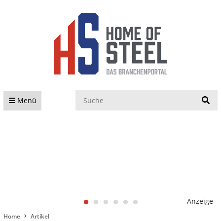
S
Menü
- Anzeige -
Home
Artikel