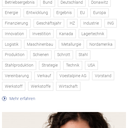
Betriebsergebnis
Bund
Deutschland
Donawitz
Energie
Entwicklung
Ergebnis
EU
Europa
Finanzierung
Geschäftsjahr
HZ
Industrie
ING
Innovation
Investition
Kanada
Lagertechnik
Logistik
Maschinenbau
Metallurgie
Nordamerika
Produktion
Schienen
Schrott
Stahl
Stahlproduktion
Strategie
Technik
USA
Vereinbarung
Verkauf
Voestalpine AG
Vorstand
Werkstoff
Werkstoffe
Wirtschaft
Mehr erfahren