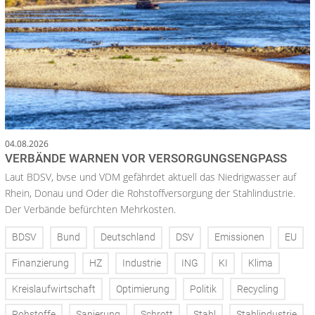
04.08.2026
VERBÄNDE WARNEN VOR VERSORGUNGSENGPASS
Laut BDSV, bvse und VDM gefährdet aktuell das Niedrigwasser auf
Rhein, Donau und Oder die Rohstoffversorgung der Stahlindustrie.
Der Verbände befürchten Mehrkosten.
BDSV
Bund
Deutschland
DSV
Emissionen
EU
Finanzierung
HZ
Industrie
ING
KI
Klima
Kreislaufwirtschaft
Optimierung
Politik
Recycling
Rohstoffe
Sanierung
Schrott
Stahl
Stahlindustrie