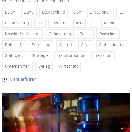
Der Verbände befürchten Mehrkosten.
BDSV
Bund
Deutschland
DSV
Emissionen
EU
Finanzierung
HZ
Industrie
ING
KI
Klima
Kreislaufwirtschaft
Optimierung
Politik
Recycling
Rohstoffe
Sanierung
Schrott
Stahl
Stahlindustrie
Stahlwerk
Strategie
Transformation
Transport
Unternehmen
Verlag
Wirtschaft
Mehr erfahren