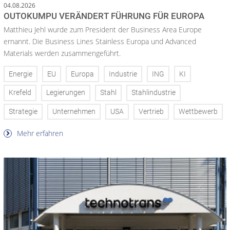
04.08.2026
OUTOKUMPU VERÄNDERT FÜHRUNG FÜR EUROPA
Matthieu Jehl wurde zum President der Business Area Europe
ernannt. Die Business Lines Stainless Europa und Advanced
Materials werden zusammengeführt.
Energie
EU
Europa
Industrie
ING
KI
Krefeld
Legierungen
Stahl
Stahlindustrie
Strategie
Unternehmen
USA
Vertrieb
Wettbewerb
Mehr erfahren