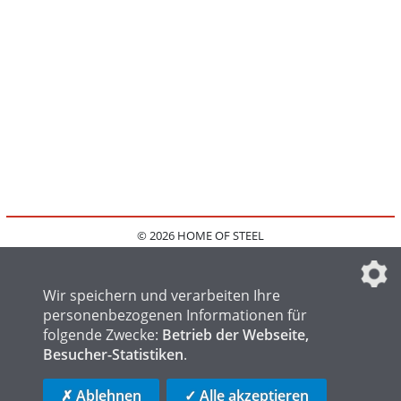
© 2026 HOME OF STEEL
HOME
KONTAKT
MEDIADATEN
DATENSCHUTZ
IMPRESSUM
FAQ
DATENSCHUTZEINSTELLUNGEN
Wir speichern und verarbeiten Ihre
personenbezogenen Informationen für
folgende Zwecke:
Betrieb der Webseite,
Besucher-Statistiken
.
HOME OF WELDING
HOME OF FOUNDRY
HOME OF LOGISTICS
✗ Ablehnen
✓ Alle akzeptieren