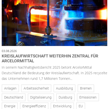
03.08.2026
KREISLAUFWIRTSCHAFT WEITERHIN ZENTRAL FÜR
ARCELORMITTAL
In seinem Nachhaltigkeitsbericht 2025 betont ArcelorMittal
Deutschland die Bedeutung der Kreislaufwirtschaft. In 2025 recycelte
das Unternehmen rund 1,7 Millionen Tonnen...
Anlagen
Arbeitssicherheit
Ausbildung
Bremen
Deutschland
Digitalisierung
Duisburg
Emissionen
Energie
Energieeffizienz
Entwicklung
EU