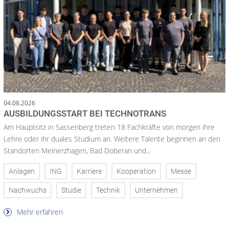
04.08.2026
AUSBILDUNGSSTART BEI TECHNOTRANS
Am Hauptsitz in Sassenberg treten 18 Fachkräfte von morgen ihre
Lehre oder ihr duales Studium an. Weitere Talente beginnen an den
Standorten Meinerzhagen, Bad Doberan und...
Anlagen
ING
Karriere
Kooperation
Messe
Nachwuchs
Studie
Technik
Unternehmen
Mehr erfahren