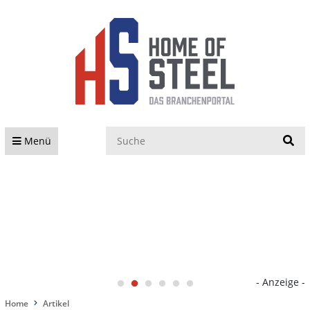
S
Menü
- Anzeige -
Home
Artikel