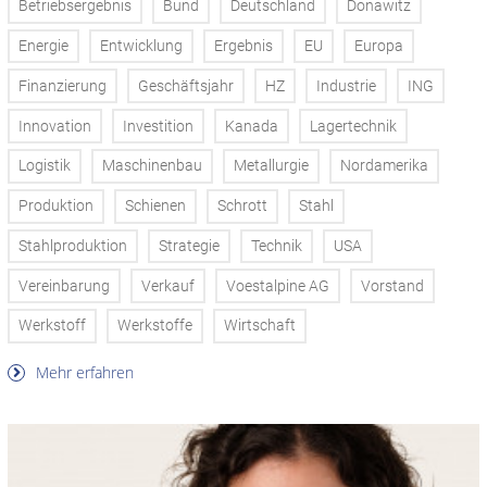
Betriebsergebnis
Bund
Deutschland
Donawitz
Energie
Entwicklung
Ergebnis
EU
Europa
Finanzierung
Geschäftsjahr
HZ
Industrie
ING
Innovation
Investition
Kanada
Lagertechnik
Logistik
Maschinenbau
Metallurgie
Nordamerika
Produktion
Schienen
Schrott
Stahl
Stahlproduktion
Strategie
Technik
USA
Vereinbarung
Verkauf
Voestalpine AG
Vorstand
Werkstoff
Werkstoffe
Wirtschaft
Mehr erfahren