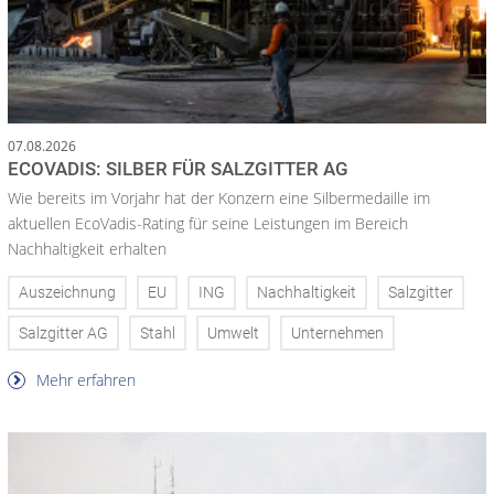
07.08.2026
ECOVADIS: SILBER FÜR SALZGITTER AG
Wie bereits im Vorjahr hat der Konzern eine Silbermedaille im
aktuellen EcoVadis-Rating für seine Leistungen im Bereich
Nachhaltigkeit erhalten
Auszeichnung
EU
ING
Nachhaltigkeit
Salzgitter
Salzgitter AG
Stahl
Umwelt
Unternehmen
Mehr erfahren