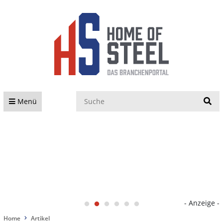
S
Menü
- Anzeige -
Home
Artikel