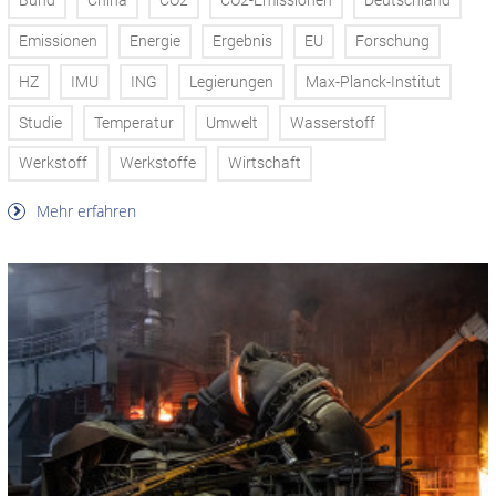
Bund
China
CO2
CO2-Emissionen
Deutschland
Emissionen
Energie
Ergebnis
EU
Forschung
HZ
IMU
ING
Legierungen
Max-Planck-Institut
Studie
Temperatur
Umwelt
Wasserstoff
Werkstoff
Werkstoffe
Wirtschaft
Mehr erfahren