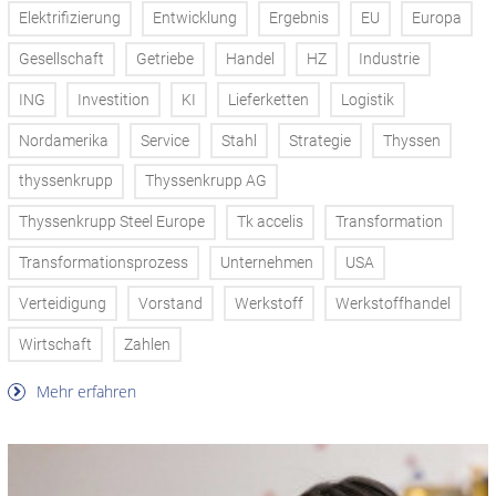
Elektrifizierung
Entwicklung
Ergebnis
EU
Europa
Gesellschaft
Getriebe
Handel
HZ
Industrie
ING
Investition
KI
Lieferketten
Logistik
Nordamerika
Service
Stahl
Strategie
Thyssen
thyssenkrupp
Thyssenkrupp AG
Thyssenkrupp Steel Europe
Tk accelis
Transformation
Transformationsprozess
Unternehmen
USA
Verteidigung
Vorstand
Werkstoff
Werkstoffhandel
Wirtschaft
Zahlen
Mehr erfahren