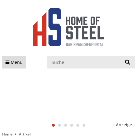
S
Menü
- Anzeige -
Home
Artikel