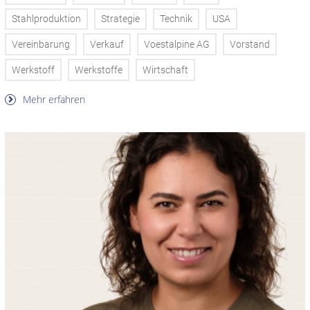
Stahlproduktion
Strategie
Technik
USA
Vereinbarung
Verkauf
Voestalpine AG
Vorstand
Werkstoff
Werkstoffe
Wirtschaft
Mehr erfahren