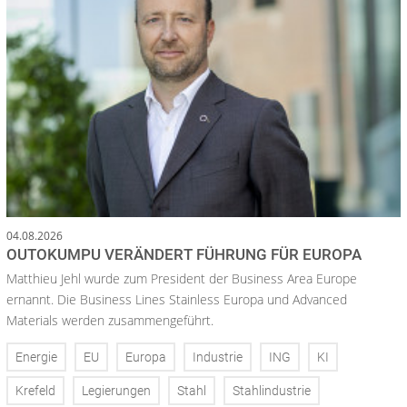
04.08.2026
OUTOKUMPU VERÄNDERT FÜHRUNG FÜR EUROPA
Matthieu Jehl wurde zum President der Business Area Europe
ernannt. Die Business Lines Stainless Europa und Advanced
Materials werden zusammengeführt.
Energie
EU
Europa
Industrie
ING
KI
Krefeld
Legierungen
Stahl
Stahlindustrie