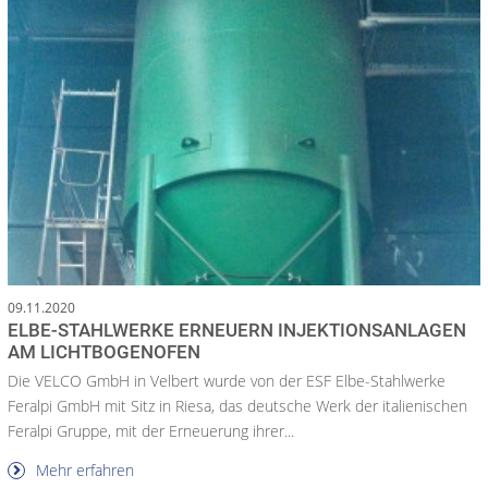
09.11.2020
ELBE-STAHLWERKE ERNEUERN INJEKTIONSANLAGEN
AM LICHTBOGENOFEN
Die VELCO GmbH in Velbert wurde von der ESF Elbe-Stahlwerke
Feralpi GmbH mit Sitz in Riesa, das deutsche Werk der italienischen
Feralpi Gruppe, mit der Erneuerung ihrer...
Mehr erfahren