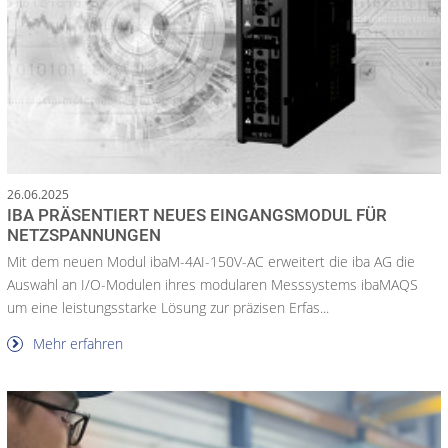
26.06.2025
IBA PRÄSENTIERT NEUES EINGANGSMODUL FÜR
NETZSPANNUNGEN
Mit dem neuen Modul ibaM-4AI-150V-AC erweitert die iba AG die
Auswahl an I/O-Modulen ihres modularen Messsystems ibaMAQS
um eine leistungsstarke Lösung zur präzisen Erfas...
Mehr erfahren