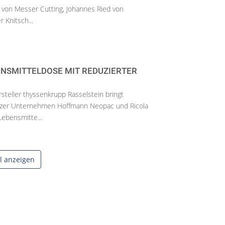
von Messer Cutting, Johannes Ried von
 Knitsch...
ENSMITTELDOSE MIT REDUZIERTER
teller thyssenkrupp Rasselstein bringt
zer Unternehmen Hoffmann Neopac und Ricola
Lebensmitte...
el anzeigen