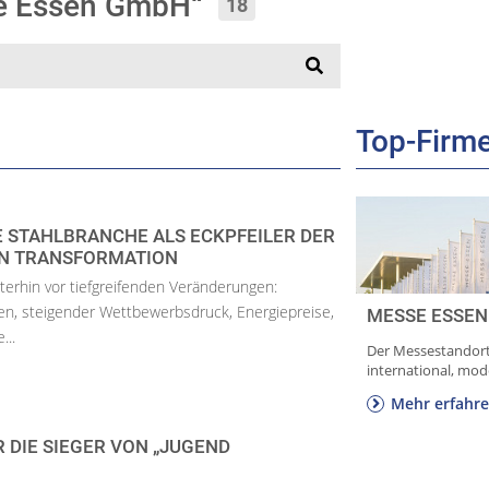
se Essen GmbH“
18
Top-Fir
E STAHLBRANCHE ALS ECKPFEILER DER
EN TRANSFORMATION
iterhin vor tiefgreifenden Veränderungen:
en, steigender Wettbewerbsdruck, Energiepreise,
MESSE ESSE
...
Der Messestandort
international, moder
Mehr erfahr
R DIE SIEGER VON „JUGEND