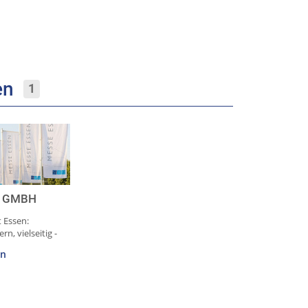
men
1
N GMBH
 Essen:
n, vielseitig -
en