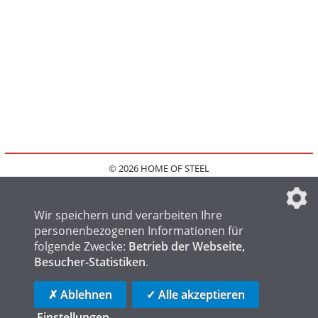
© 2026 HOME OF STEEL
HOME
KONTAKT
MEDIADATEN
DATENSCHUTZ
IMPRESSUM
FAQ
DATENSCHUTZEINSTELLUNGEN
Wir speichern und verarbeiten Ihre
personenbezogenen Informationen für
folgende Zwecke:
Betrieb der Webseite,
Besucher-Statistiken
.
HOME OF WELDING
HOME OF FOUNDRY
HOME OF LOGISTICS
✗ Ablehnen
✓ Alle akzeptieren
Einstellungen
...