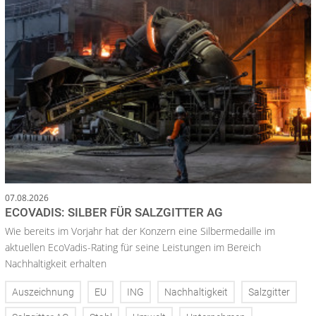
07.08.2026
ECOVADIS: SILBER FÜR SALZGITTER AG
Wie bereits im Vorjahr hat der Konzern eine Silbermedaille im
aktuellen EcoVadis-Rating für seine Leistungen im Bereich
Nachhaltigkeit erhalten
Auszeichnung
EU
ING
Nachhaltigkeit
Salzgitter