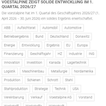
VOESTALPINE ZEIGT SOLIDE ENTWICKLUNG IM 1.
QUARTAL 2026/27
Die voestalpine hat im 1. Quartal des Geschäftsjahres 2026/27 (1.
April 2026 – 30. Juni 2026) ein solides Ergebnis erwirtschaftet.
ABB
Aufsichtsrat
Automobil
Automotive
Betriebsergebnis
Bund
Deutschland
Donawitz
Energie
Entwicklung
Ergebnis
EU
Europa
Finanzierung
Geschäftsjahr
HZ
Industrie
ING
Innovation
Investition
Kanada
Lagertechnik
Logistik
Maschinenbau
Metallurgie
Nordamerika
Produktion
Schienen
Schrott
Stahl
Stahlproduktion
Strategie
Technik
USA
Vereinbarung
Verkauf
Voestalpine AG
Vorstand