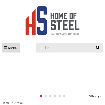
S
Menü
- Anzeige -
Home
Artikel