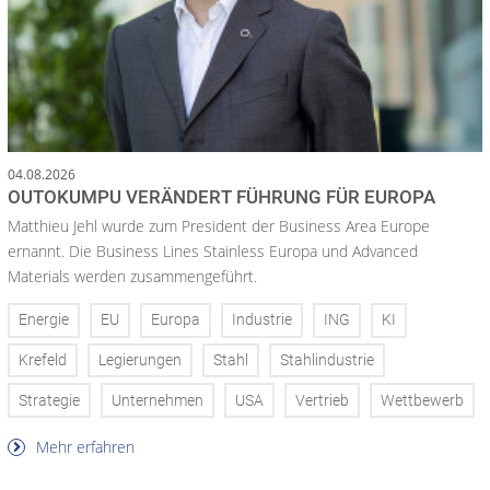
04.08.2026
OUTOKUMPU VERÄNDERT FÜHRUNG FÜR EUROPA
Matthieu Jehl wurde zum President der Business Area Europe
ernannt. Die Business Lines Stainless Europa und Advanced
Materials werden zusammengeführt.
Energie
EU
Europa
Industrie
ING
KI
Krefeld
Legierungen
Stahl
Stahlindustrie
Strategie
Unternehmen
USA
Vertrieb
Wettbewerb
Mehr erfahren