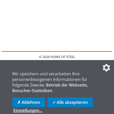
© 2026 HOME OF STEEL
HOME
KONTAKT
MEDIADATEN
DATENSCHUTZ
IMPRESSUM
FAQ
DATENSCHUTZEINSTELLUNGEN
Wir speichern und verarbeiten Ihre
personenbezogenen Informationen für
folgende Zwecke:
Betrieb der Webseite,
Besucher-Statistiken
.
HOME OF WELDING
HOME OF FOUNDRY
HOME OF LOGISTICS
✗ Ablehnen
✓ Alle akzeptieren
Einstellungen
...