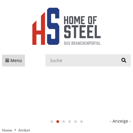
S
Menü
- Anzeige -
Home
Artikel