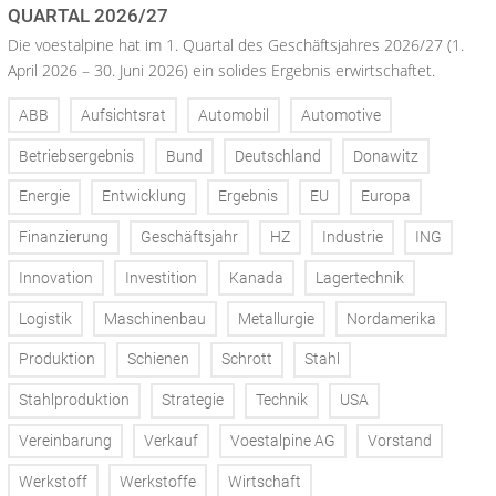
QUARTAL 2026/27
Die voestalpine hat im 1. Quartal des Geschäftsjahres 2026/27 (1.
April 2026 – 30. Juni 2026) ein solides Ergebnis erwirtschaftet.
ABB
Aufsichtsrat
Automobil
Automotive
Betriebsergebnis
Bund
Deutschland
Donawitz
Energie
Entwicklung
Ergebnis
EU
Europa
Finanzierung
Geschäftsjahr
HZ
Industrie
ING
Innovation
Investition
Kanada
Lagertechnik
Logistik
Maschinenbau
Metallurgie
Nordamerika
Produktion
Schienen
Schrott
Stahl
Stahlproduktion
Strategie
Technik
USA
Vereinbarung
Verkauf
Voestalpine AG
Vorstand
Werkstoff
Werkstoffe
Wirtschaft