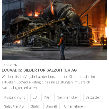
07.08.2026
ECOVADIS: SILBER FÜR SALZGITTER AG
Wie bereits im Vorjahr hat der Konzern eine Silbermedaille im
aktuellen EcoVadis-Rating für seine Leistungen im Bereich
Nachhaltigkeit erhalten
Auszeichnung
EU
ING
Nachhaltigkeit
Salzgitter
Salzgitter AG
Stahl
Umwelt
Unternehmen