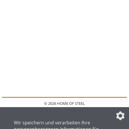
© 2026 HOME OF STEEL
HOME
KONTAKT
MEDIADATEN
DATENSCHUTZ
IMPRESSUM
FAQ
DATENSCHUTZEINSTELLUNGEN
Wir speichern und verarbeiten Ihre