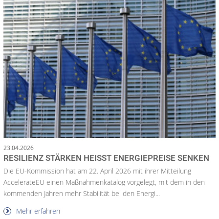
23.04.2026
RESILIENZ STÄRKEN HEISST ENERGIEPREISE SENKEN
Die EU-Kommission hat am 22. April 2026 mit ihrer Mitteilung
AccelerateEU einen Maßnahmenkatalog vorgelegt, mit dem in den
kommenden Jahren mehr Stabilität bei den Energi...
Mehr erfahren