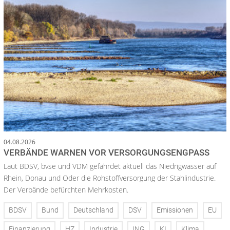
04.08.2026
VERBÄNDE WARNEN VOR VERSORGUNGSENGPASS
Laut BDSV, bvse und VDM gefährdet aktuell das Niedrigwasser auf
Rhein, Donau und Oder die Rohstoffversorgung der Stahlindustrie.
Der Verbände befürchten Mehrkosten.
BDSV
Bund
Deutschland
DSV
Emissionen
EU
Finanzierung
HZ
Industrie
ING
KI
Klima