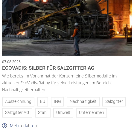
07.08.2026
ECOVADIS: SILBER FÜR SALZGITTER AG
Wie bereits im Vorjahr hat der Konzern eine Silbermedaille im
aktuellen EcoVadis-Rating für seine Leistungen im Bereich
Nachhaltigkeit erhalten
Auszeichnung
EU
ING
Nachhaltigkeit
Salzgitter
Salzgitter AG
Stahl
Umwelt
Unternehmen
Mehr erfahren