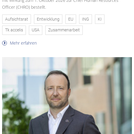
mit Wirkung zum 1. Oktober 2026 zur Chief Human Resources
Officer (CHRO) bestellt.
Aufsichtsrat
Entwicklung
EU
ING
KI
Tk accelis
USA
Zusammenarbeit
Mehr erfahren