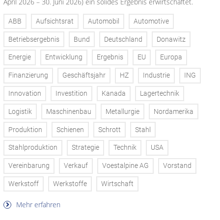
April 2026 – 30. Juni 2026) ein solides Ergebnis erwirtschaftet.
ABB
Aufsichtsrat
Automobil
Automotive
Betriebsergebnis
Bund
Deutschland
Donawitz
Energie
Entwicklung
Ergebnis
EU
Europa
Finanzierung
Geschäftsjahr
HZ
Industrie
ING
Innovation
Investition
Kanada
Lagertechnik
Logistik
Maschinenbau
Metallurgie
Nordamerika
Produktion
Schienen
Schrott
Stahl
Stahlproduktion
Strategie
Technik
USA
Vereinbarung
Verkauf
Voestalpine AG
Vorstand
Werkstoff
Werkstoffe
Wirtschaft
Mehr erfahren