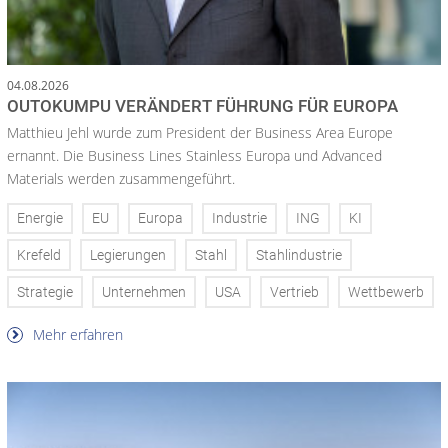
04.08.2026
OUTOKUMPU VERÄNDERT FÜHRUNG FÜR EUROPA
Matthieu Jehl wurde zum President der Business Area Europe
ernannt. Die Business Lines Stainless Europa und Advanced
Materials werden zusammengeführt.
Energie
EU
Europa
Industrie
ING
KI
Krefeld
Legierungen
Stahl
Stahlindustrie
Strategie
Unternehmen
USA
Vertrieb
Wettbewerb
Mehr erfahren