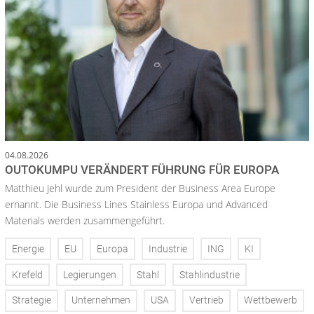
04.08.2026
OUTOKUMPU VERÄNDERT FÜHRUNG FÜR EUROPA
Matthieu Jehl wurde zum President der Business Area Europe
ernannt. Die Business Lines Stainless Europa und Advanced
Materials werden zusammengeführt.
Energie
EU
Europa
Industrie
ING
KI
Krefeld
Legierungen
Stahl
Stahlindustrie
Strategie
Unternehmen
USA
Vertrieb
Wettbewerb