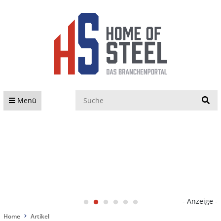
S
Menü
- Anzeige -
Home
Artikel