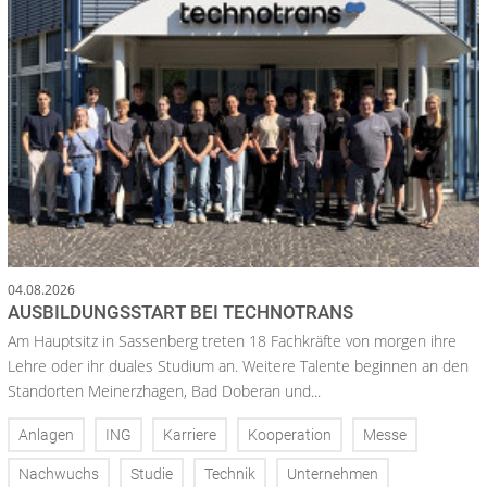
04.08.2026
AUSBILDUNGSSTART BEI TECHNOTRANS
Am Hauptsitz in Sassenberg treten 18 Fachkräfte von morgen ihre
Lehre oder ihr duales Studium an. Weitere Talente beginnen an den
Standorten Meinerzhagen, Bad Doberan und...
Anlagen
ING
Karriere
Kooperation
Messe
Nachwuchs
Studie
Technik
Unternehmen