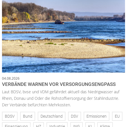
04.08.2026
VERBÄNDE WARNEN VOR VERSORGUNGSENGPASS
Laut BDSV, bvse und VDM gefährdet aktuell das Niedrigwasser auf
Rhein, Donau und Oder die Rohstoffversorgung der Stahlindustrie.
Der Verbände befürchten Mehrkosten.
BDSV
Bund
Deutschland
DSV
Emissionen
EU
Finanzierung
HZ
Industrie
ING
KI
Klima