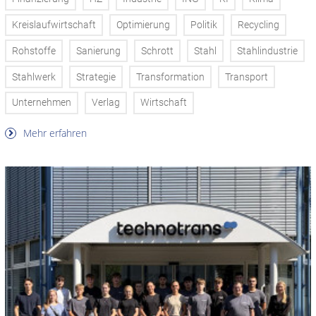
Kreislaufwirtschaft
Optimierung
Politik
Recycling
Rohstoffe
Sanierung
Schrott
Stahl
Stahlindustrie
Stahlwerk
Strategie
Transformation
Transport
Unternehmen
Verlag
Wirtschaft
Mehr erfahren