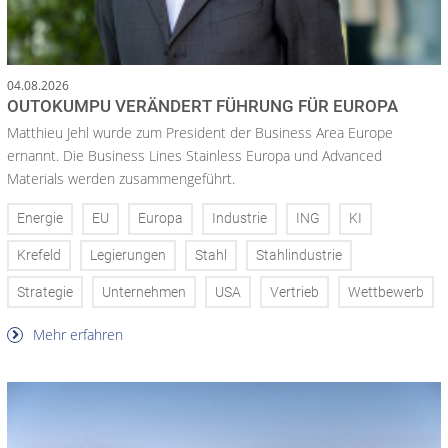
04.08.2026
OUTOKUMPU VERÄNDERT FÜHRUNG FÜR EUROPA
Matthieu Jehl wurde zum President der Business Area Europe
ernannt. Die Business Lines Stainless Europa und Advanced
Materials werden zusammengeführt.
Energie
EU
Europa
Industrie
ING
KI
Krefeld
Legierungen
Stahl
Stahlindustrie
Strategie
Unternehmen
USA
Vertrieb
Wettbewerb
Mehr erfahren