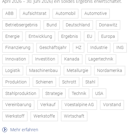
April 2026 – 30. Juni 2026) ein solides Ergebnis erwirtschaftet.
ABB
Aufsichtsrat
Automobil
Automotive
Betriebsergebnis
Bund
Deutschland
Donawitz
Energie
Entwicklung
Ergebnis
EU
Europa
Finanzierung
Geschäftsjahr
HZ
Industrie
ING
Innovation
Investition
Kanada
Lagertechnik
Logistik
Maschinenbau
Metallurgie
Nordamerika
Produktion
Schienen
Schrott
Stahl
Stahlproduktion
Strategie
Technik
USA
Vereinbarung
Verkauf
Voestalpine AG
Vorstand
Werkstoff
Werkstoffe
Wirtschaft
Mehr erfahren