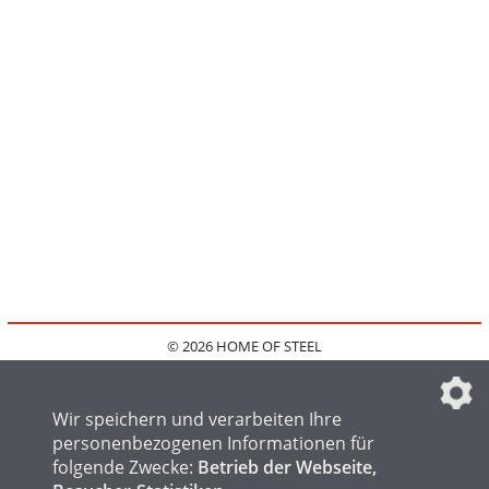
© 2026 HOME OF STEEL
HOME
KONTAKT
MEDIADATEN
DATENSCHUTZ
IMPRESSUM
FAQ
DATENSCHUTZEINSTELLUNGEN
Wir speichern und verarbeiten Ihre
personenbezogenen Informationen für
folgende Zwecke:
Betrieb der Webseite,