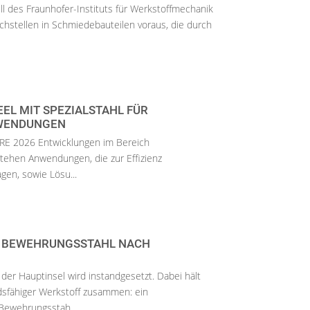
l des Fraunhofer-Instituts für Werkstoffmechanik
chstellen in Schmiedebauteilen voraus, die durch
EEL MIT SPEZIALSTAHL FÜR
NWENDUNGEN
WIRE 2026 Entwicklungen im Bereich
stehen Anwendungen, die zur Effizienz
agen, sowie Lösu...
RT BEWEHRUNGSSTAHL NACH
er Hauptinsel wird instandgesetzt. Dabei hält
dsfähiger Werkstoff zusammen: ein
Bewehrungsstah...