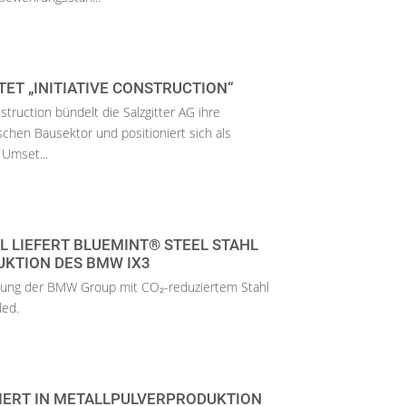
TET „INITIATIVE CONSTRUCTION“
struction bündelt die Salzgitter AG ihre
hen Bausektor und positioniert sich als
 Umset...
 LIEFERT BLUEMINT® STEEL STAHL
UKTION DES BMW IX3
erung der BMW Group mit CO₂-reduziertem Stahl
led.
IERT IN METALLPULVERPRODUKTION