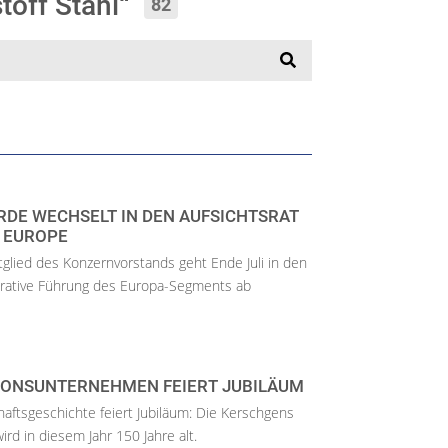
toff Stahl“
82
RDE WECHSELT IN DEN AUFSICHTSRAT
 EUROPE
glied des Konzernvorstands geht Ende Juli in den
erative Führung des Europa-Segments ab
IONSUNTERNEHMEN FEIERT JUBILÄUM
haftsgeschichte feiert Jubiläum: Die Kerschgens
d in diesem Jahr 150 Jahre alt.