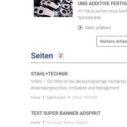
UND ADDITIVE FERTI
Im Fokus stehen neue Markt
Spezialstähle.
Mehr erfahren
Weitere Artik
Seiten
2
STAHL+TECHNIK
STAHL + TECHNIK ist die deutschsprachige Fachzeitschr
Anwendungstechnik, Innovation und Management
Home
Stahlmedien
STAHL+TECHNIK
TEST SUPER BANNER ADSPIRIT
Home
Test Super Banner AdSpirit