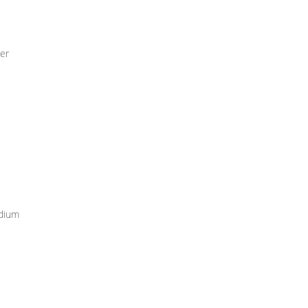
er
udium