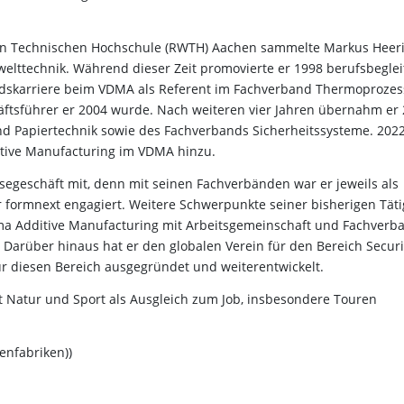
en Technischen Hochschule (RWTH) Aachen sammelte Markus Heer
elttechnik. Während dieser Zeit promovierte er 1998 berufsbegle
andskarriere beim VDMA als Referent im Fachverband Thermoprozes
häftsführer er 2004 wurde. Nach weiteren vier Jahren übernahm er
d Papiertechnik sowie des Fachverbands Sicherheitssysteme. 202
tive Manufacturing im VDMA hinzu.
segeschäft mit, denn mit seinen Fachverbänden war er jeweils als
er formnext engagiert. Weitere Schwerpunkte seiner bisherigen Täti
a Additive Manufacturing mit Arbeitsgemeinschaft und Fachverb
. Darüber hinaus hat er den globalen Verein für den Bereich Securi
ür diesen Bereich ausgegründet und weiterentwickelt.
ebt Natur und Sport als Ausgleich zum Job, insbesondere Touren
enfabriken))