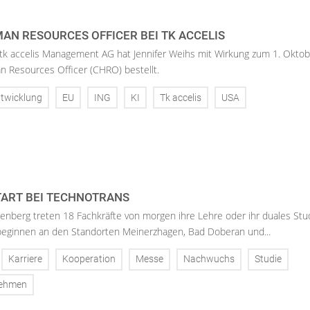
AN RESOURCES OFFICER BEI TK ACCELIS
 tk accelis Management AG hat Jennifer Weihs mit Wirkung zum 1. Oktob
n Resources Officer (CHRO) bestellt.
twicklung
EU
ING
KI
Tk accelis
USA
ART BEI TECHNOTRANS
enberg treten 18 Fachkräfte von morgen ihre Lehre oder ihr duales St
 beginnen an den Standorten Meinerzhagen, Bad Doberan und...
Karriere
Kooperation
Messe
Nachwuchs
Studie
nehmen