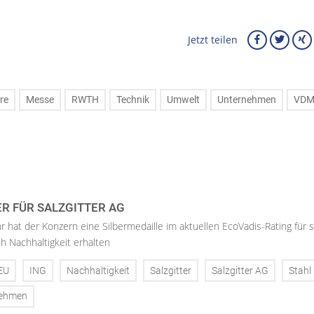
Jetzt teilen
re
Messe
RWTH
Technik
Umwelt
Unternehmen
VD
ER FÜR SALZGITTER AG
hr hat der Konzern eine Silbermedaille im aktuellen EcoVadis-Rating für 
h Nachhaltigkeit erhalten
EU
ING
Nachhaltigkeit
Salzgitter
Salzgitter AG
Stahl
nehmen