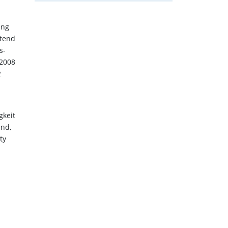
ing
itend
s-
 2008
2
gkeit
and,
ty