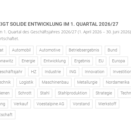
IGT SOLIDE ENTWICKLUNG IM 1. QUARTAL 2026/27
m 1. Quartal des Geschäftsjahres 2026/27 (1. April 2026 – 30. Juni 2026)
rtschaftet.
at
Automobil
Automotive
Betriebsergebnis
Bund
onawitz
Energie
Entwicklung
Ergebnis
EU
Europa
eschäftsjahr
HZ
Industrie
ING
Innovation
Investitio
echnik
Logistik
Maschinenbau
Metallurgie
Nordamerika
ienen
Schrott
Stahl
Stahlproduktion
Strategie
Techn
ung
Verkauf
Voestalpine AG
Vorstand
Werkstoff
tschaft