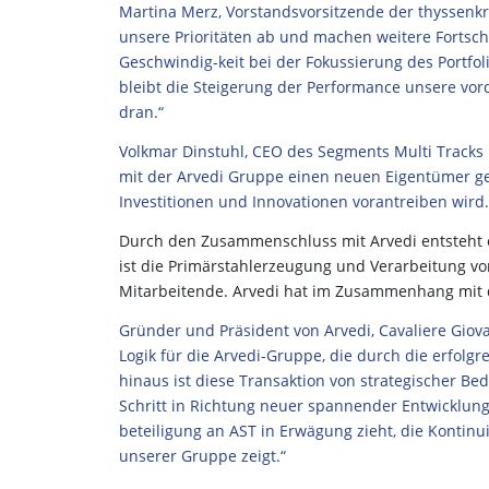
Martina Merz, Vorstandsvorsitzende der thyssenkru
unsere Prioritäten ab und machen weitere Fortsch
Geschwindig-keit bei der Fokussierung des Portfol
bleibt die Steigerung der Performance unsere vor
dran.“
Volkmar Dinstuhl, CEO des Segments Multi Tracks 
mit der Arvedi Gruppe einen neuen Eigentümer g
Investitionen und Innovationen vorantreiben wird.
Durch den Zusammenschluss mit Arvedi entsteht ei
ist die Primär­stahl­er­zeu­gung und Verarbeitung
Mitarbeitende. Arvedi hat im Zusammenhang mit d
Gründer und Präsident von Arvedi, Cavaliere Giova
Logik für die Arvedi-Gruppe, die durch die erfolgr
hinaus ist diese Transaktion von strategischer Bed
Schritt in Richtung neuer spannender Entwicklung
beteiligung an AST in Erwägung zieht, die Kontinu
unserer Gruppe zeigt.“