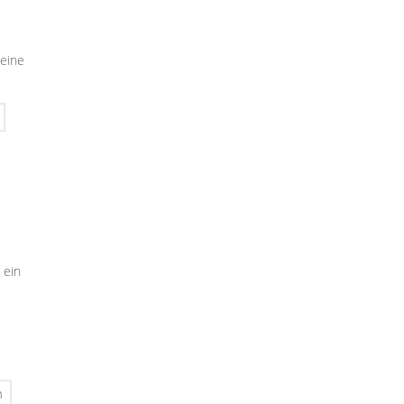
seine
 ein
n