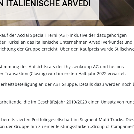
 ITALIENISCHE ARVEDI
uf der Acciai Speciali Terni (AST) inklusive der dazugehörigen
d der Türkei an das italienische Unternehmen Arvedi verkündet und
ichtung der Gruppe erreicht. Über den Kaufpreis wurde Stillschw
ustimmung des Aufsichtsrats der thyssenkrupp AG und fusions-
r Transaktion (Closing) wird im ersten Halbjahr 2022 erwartet.
rheitsbeteiligung an der AST Gruppe. Details dazu werden noch 
tarbeitende, die im Geschäftsjahr 2019/2020 einen Umsatz von rund
ereits vierten Portfoliogesellschaft im Segment Multi Tracks. Dies
tion der Gruppe hin zu einer leistungsstarken „Group of Companies