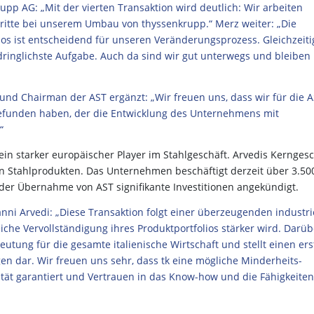
pp AG: „Mit der vierten Transaktion wird deutlich: Wir arbeiten
ritte bei unserem Umbau von thyssenkrupp.“ Merz weiter: „Die
ios ist entscheidend für unseren Veränderungsprozess. Gleichzeiti
dringlichste Aufgabe. Auch da sind wir gut unterwegs und bleiben
und Chairman der AST ergänzt: „Wir freuen uns, dass wir für die 
efunden haben, der die Entwicklung des Unternehmens mit
“
n starker europäischer Player im Stahlgeschäft. Arvedis Kerngesc
 von Stahlprodukten. Das Unternehmen beschäftigt derzeit über 3.50
er Übernahme von AST signifikante Investitionen angekündigt.
nni Arvedi: „Diese Transaktion folgt einer überzeugenden industri
eiche Vervollständigung ihres Produktportfolios stärker wird. Darüb
eutung für die gesamte italienische Wirtschaft und stellt einen er
en dar. Wir freuen uns sehr, dass tk eine mögliche Minderheits-
ität garantiert und Vertrauen in das Know-how und die Fähigkeiten