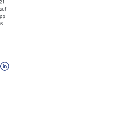
021
auf
upp
us