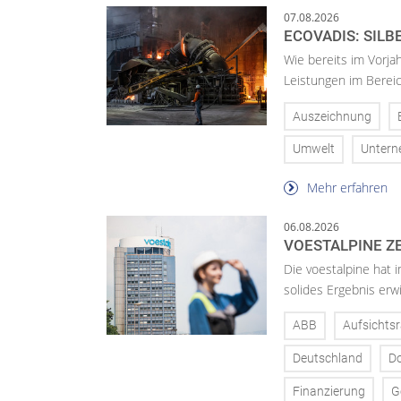
07.08.2026
ECOVADIS: SILB
Wie bereits im Vorja
Leistungen im Bereic
Auszeichnung
Umwelt
Unter
Mehr erfahren
06.08.2026
VOESTALPINE ZE
Die voestalpine hat i
solides Ergebnis erwi
ABB
Aufsichtsr
Deutschland
D
Finanzierung
G