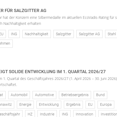
ER FÜR SALZGITTER AG
hr hat der Konzern eine Silbermedaille im aktuellen EcoVadis-Rating für 
h Nachhaltigkeit erhalten
EU
ING
Nachhaltigkeit
Salzgitter
Salzgitter AG
Stahl
nehmen
IGT SOLIDE ENTWICKLUNG IM 1. QUARTAL 2026/27
m 1. Quartal des Geschäftsjahres 2026/27 (1. April 2026 – 30. Juni 2026)
rtschaftet.
at
Automobil
Automotive
Betriebsergebnis
Bund
onawitz
Energie
Entwicklung
Ergebnis
EU
Europa
eschäftsjahr
HZ
Industrie
ING
Innovation
Investitio