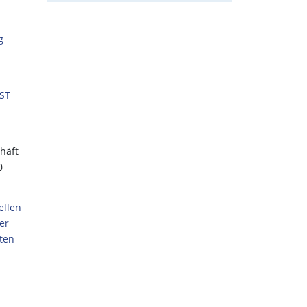
g
AST
häft
0
ellen
er
sten