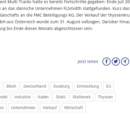
nt Multi Tracks hatte es bereits Fortschritte gegeben: Ende Juli 2
s an das dänische Unternehmen FLSmidth stattgefunden. Kurz dar
e-Geschäfts an die FMC Beteiligungs KG. Der Verkauf der thyssenkr
H aus Österreich wurde zum 31. August vollzogen. Darüber hina
urg bis Ende dieses Monats abgeschlossen sein.
Jetzt teilen
Blech
Deutschland
Duisburg
Entwicklung
EU
ndel
Industrie
Italien
Stahl
Stahlwerk
Thyssen
on
Unternehmen
Verkauf
Wirtschaft