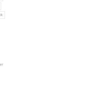
ik
er