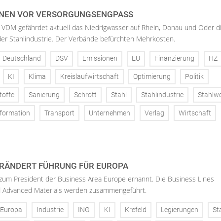
NEN VOR VERSORGUNGSENGPASS
 VDM gefährdet aktuell das Niedrigwasser auf Rhein, Donau und Oder d
der Stahlindustrie. Der Verbände befürchten Mehrkosten.
Deutschland
DSV
Emissionen
EU
Finanzierung
HZ
KI
Klima
Kreislaufwirtschaft
Optimierung
Politik
toffe
Sanierung
Schrott
Stahl
Stahlindustrie
Stahlw
formation
Transport
Unternehmen
Verlag
Wirtschaft
RÄNDERT FÜHRUNG FÜR EUROPA
 zum President der Business Area Europe ernannt. Die Business Lines
d Advanced Materials werden zusammengeführt.
Europa
Industrie
ING
KI
Krefeld
Legierungen
St