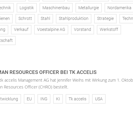
echnik
Logistik
Maschinenbau
Metallurgie
Nordamerika
ienen
Schrott
Stahl
Stahlproduktion
Strategie
Techn
ung
Verkauf
Voestalpine AG
Vorstand
Werkstoff
tschaft
AN RESOURCES OFFICER BEI TK ACCELIS
 tk accelis Management AG hat Jennifer Weihs mit Wirkung zum 1. Oktob
n Resources Officer (CHRO) bestellt.
twicklung
EU
ING
KI
Tk accelis
USA