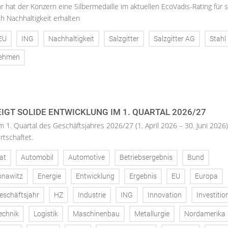
hr hat der Konzern eine Silbermedaille im aktuellen EcoVadis-Rating für 
h Nachhaltigkeit erhalten
EU
ING
Nachhaltigkeit
Salzgitter
Salzgitter AG
Stahl
nehmen
IGT SOLIDE ENTWICKLUNG IM 1. QUARTAL 2026/27
m 1. Quartal des Geschäftsjahres 2026/27 (1. April 2026 – 30. Juni 2026)
rtschaftet.
at
Automobil
Automotive
Betriebsergebnis
Bund
onawitz
Energie
Entwicklung
Ergebnis
EU
Europa
eschäftsjahr
HZ
Industrie
ING
Innovation
Investitio
echnik
Logistik
Maschinenbau
Metallurgie
Nordamerika