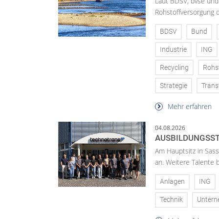
Laut BDSV, bvse und
Rohstoffversorgung 
BDSV
Bund
Industrie
ING
Recycling
Rohs
Strategie
Trans
Mehr erfahren
04.08.2026
AUSBILDUNGSST
Am Hauptsitz in Sass
an. Weitere Talente
Anlagen
ING
Technik
Unter