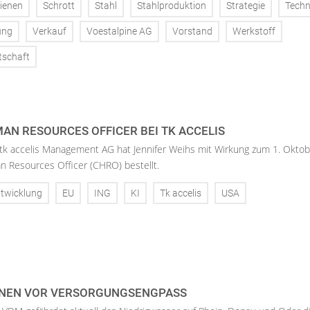
ienen
Schrott
Stahl
Stahlproduktion
Strategie
Techn
ung
Verkauf
Voestalpine AG
Vorstand
Werkstoff
tschaft
AN RESOURCES OFFICER BEI TK ACCELIS
 tk accelis Management AG hat Jennifer Weihs mit Wirkung zum 1. Oktob
n Resources Officer (CHRO) bestellt.
twicklung
EU
ING
KI
Tk accelis
USA
NEN VOR VERSORGUNGSENGPASS