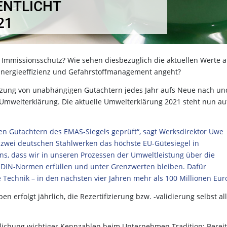
ENTLICHT
21
Immissionsschutz? Wie sehen diesbezüglich die aktuellen Werte a
s Energieeffizienz und Gefahrstoffmanagement angeht?
tützung von unabhängigen Gutachtern jedes Jahr aufs Neue nach un
e Umwelterklärung. Die aktuelle Umwelterklärung 2021 steht nun au
en Gutachtern des EMAS-Siegels geprüft“, sagt Werksdirektor Uwe
ur zwei deutschen Stahlwerken das höchste EU-Gütesiegel in
ns, dass wir in unseren Prozessen der Umweltleistung über die
r DIN-Normen erfüllen und unter Grenzwerten bleiben. Dafür
e Technik – in den nächsten vier Jahren mehr als 100 Millionen Euro
erfolgt jährlich, die Rezertifizierung bzw. -validierung selbst al
ntlichung wichtiger Kennzahlen beim Unternehmen Tradition: Berei