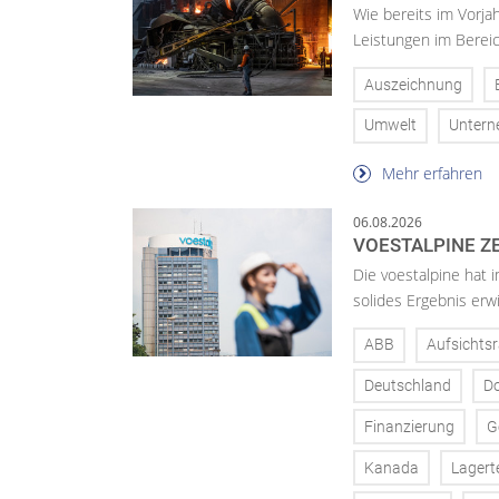
Wie bereits im Vorja
Leistungen im Bereic
Auszeichnung
Umwelt
Unter
Mehr erfahren
06.08.2026
VOESTALPINE ZE
Die voestalpine hat i
solides Ergebnis erwi
ABB
Aufsichtsr
Deutschland
D
Finanzierung
G
Kanada
Lagert