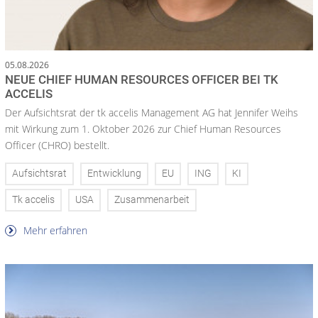
05.08.2026
NEUE CHIEF HUMAN RESOURCES OFFICER BEI TK
ACCELIS
Der Aufsichtsrat der tk accelis Management AG hat Jennifer Weihs
mit Wirkung zum 1. Oktober 2026 zur Chief Human Resources
Officer (CHRO) bestellt.
Aufsichtsrat
Entwicklung
EU
ING
KI
Tk accelis
USA
Zusammenarbeit
Mehr erfahren