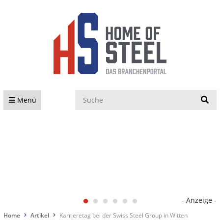
S
Menü
- Anzeige -
Home
Artikel
Karrieretag bei der Swiss Steel Group in Witten