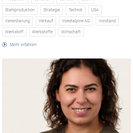
Stahlproduktion
Strategie
Technik
USA
Vereinbarung
Verkauf
Voestalpine AG
Vorstand
Werkstoff
Werkstoffe
Wirtschaft
Mehr erfahren