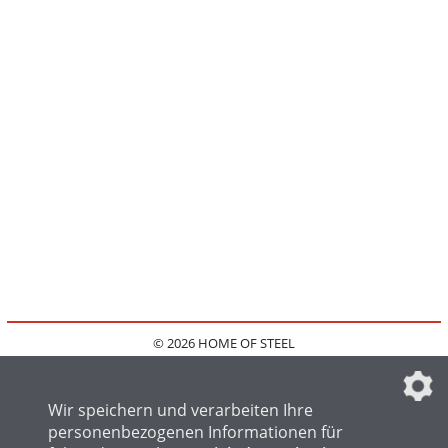
© 2026 HOME OF STEEL
HOME
KONTAKT
MEDIADATEN
DATENSCHUTZ
IMPRESSUM
FAQ
DATENSCHUTZEINSTELLUNGEN
Wir speichern und verarbeiten Ihre
personenbezogenen Informationen für