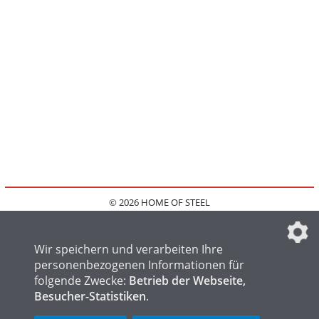
© 2026 HOME OF STEEL
HOME
KONTAKT
MEDIADATEN
DATENSCHUTZ
IMPRESSUM
FAQ
DATENSCHUTZEINSTELLUNGEN
Wir speichern und verarbeiten Ihre
personenbezogenen Informationen für
folgende Zwecke:
Betrieb der Webseite,
Besucher-Statistiken
.
HOME OF WELDING
HOME OF FOUNDRY