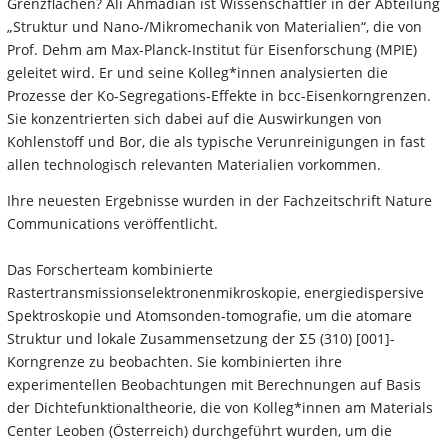
Grenzflächen? Ali Ahmadian ist Wissenschaftler in der Abteilung
„Struktur und Nano-/Mikromechanik von Materialien“, die von
Prof. Dehm am Max-Planck-Institut für Eisenforschung (MPIE)
geleitet wird. Er und seine Kolleg*innen analysierten die
Prozesse der Ko-Segregations-Effekte in bcc-Eisenkorngrenzen.
Sie konzentrierten sich dabei auf die Auswirkungen von
Kohlenstoff und Bor, die als typische Verunreinigungen in fast
allen technologisch relevanten Materialien vorkommen.
Ihre neuesten Ergebnisse wurden in der Fachzeitschrift Nature
Communications veröffentlicht.
Das Forscherteam kombinierte
Rastertransmissionselektronenmikroskopie, energiedispersive
Spektroskopie und Atomsonden-tomografie, um die atomare
Struktur und lokale Zusammensetzung der Σ5 (310) [001]-
Korngrenze zu beobachten. Sie kombinierten ihre
experimentellen Beobachtungen mit Berechnungen auf Basis
der Dichtefunktionaltheorie, die von Kolleg*innen am Materials
Center Leoben (Österreich) durchgeführt wurden, um die