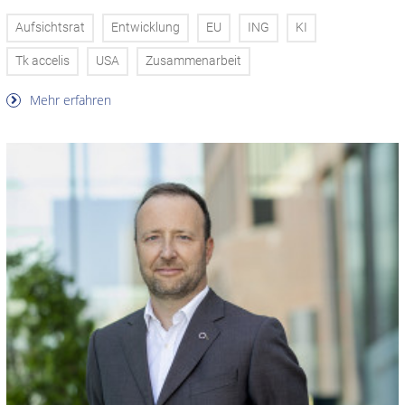
Aufsichtsrat
Entwicklung
EU
ING
KI
Tk accelis
USA
Zusammenarbeit
Mehr erfahren