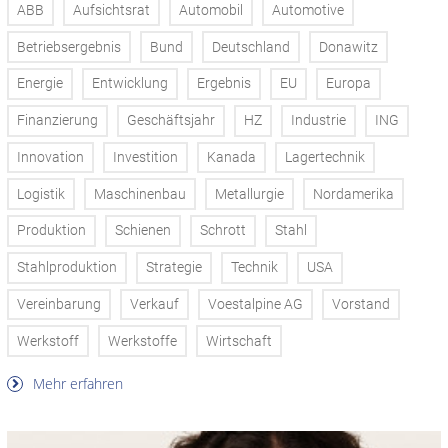
ABB
Aufsichtsrat
Automobil
Automotive
Betriebsergebnis
Bund
Deutschland
Donawitz
Energie
Entwicklung
Ergebnis
EU
Europa
Finanzierung
Geschäftsjahr
HZ
Industrie
ING
Innovation
Investition
Kanada
Lagertechnik
Logistik
Maschinenbau
Metallurgie
Nordamerika
Produktion
Schienen
Schrott
Stahl
Stahlproduktion
Strategie
Technik
USA
Vereinbarung
Verkauf
Voestalpine AG
Vorstand
Werkstoff
Werkstoffe
Wirtschaft
Mehr erfahren