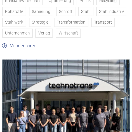
Kreislaufwirtschaft
Optimierung
Politik
Recycling
Rohstoffe
Sanierung
Schrott
Stahl
Stahlindustrie
Stahlwerk
Strategie
Transformation
Transport
Unternehmen
Verlag
Wirtschaft
Mehr erfahren