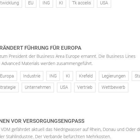
twicklung
EU
ING
KI
Tk accelis
USA
RÄNDERT FÜHRUNG FÜR EUROPA
 zum President der Business Area Europe ernannt. Die Business Lines
d Advanced Materials werden zusammengeführt.
Europa
Industrie
ING
KI
Krefeld
Legierungen
St
Strategie
Unternehmen
USA
Vertrieb
Wettbewerb
NEN VOR VERSORGUNGSENGPASS
 VDM gefährdet aktuell das Niedrigwasser auf Rhein, Donau und Oder d
der Stahlindustrie. Der Verbände befürchten Mehrkosten.