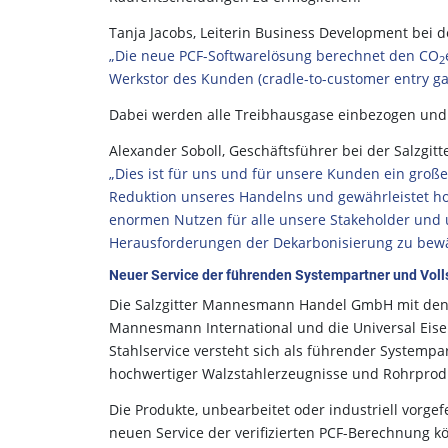
Tanja Jacobs, Leiterin Business Development bei
„Die neue PCF-Softwarelösung berechnet den CO
2
Werkstor des Kunden (cradle-to-customer entry ga
Dabei werden alle Treibhausgase einbezogen und
Alexander Soboll, Geschäftsführer bei der Salzg
„Dies ist für uns und für unsere Kunden ein großer
Reduktion unseres Handelns und gewährleistet hoh
enormen Nutzen für alle unsere Stakeholder und 
Herausforderungen der Dekarbonisierung zu bewä
Neuer Service der führenden Systempartner und Voll
Die Salzgitter Mannesmann Handel GmbH mit den G
Mannesmann International und die Universal Eis
Stahlservice versteht sich als führender System
hochwertiger Walzstahlerzeugnisse und Rohrpro
Die Produkte, unbearbeitet oder industriell vorge
neuen Service der verifizierten PCF-Berechnung k