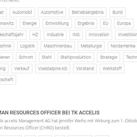
at
Automobil
Automotive
Betriebsergebnis
Bund
onawitz
Energie
Entwicklung
Ergebnis
EU
Europa
eschäftsjahr
HZ
Industrie
ING
Innovation
Investitio
echnik
Logistik
Maschinenbau
Metallurgie
Nordamerika
ienen
Schrott
Stahl
Stahlproduktion
Strategie
Techn
ung
Verkauf
Voestalpine AG
Vorstand
Werkstoff
tschaft
AN RESOURCES OFFICER BEI TK ACCELIS
 tk accelis Management AG hat Jennifer Weihs mit Wirkung zum 1. Oktob
n Resources Officer (CHRO) bestellt.