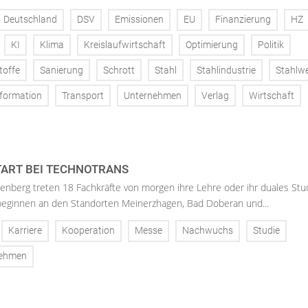
Deutschland
DSV
Emissionen
EU
Finanzierung
HZ
KI
Klima
Kreislaufwirtschaft
Optimierung
Politik
toffe
Sanierung
Schrott
Stahl
Stahlindustrie
Stahlw
formation
Transport
Unternehmen
Verlag
Wirtschaft
ART BEI TECHNOTRANS
enberg treten 18 Fachkräfte von morgen ihre Lehre oder ihr duales St
 beginnen an den Standorten Meinerzhagen, Bad Doberan und...
Karriere
Kooperation
Messe
Nachwuchs
Studie
nehmen