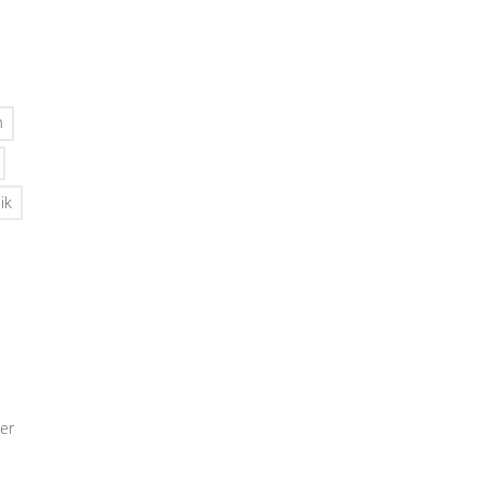
n
ik
er