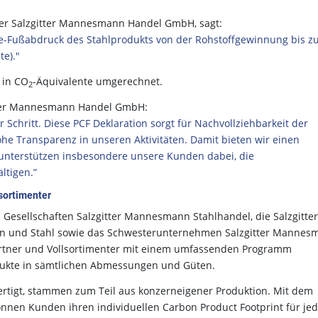
 der Salzgitter Mannesmann Handel GmbH, sagt:
e-Fußabdruck des Stahlprodukts von der Rohstoffgewinnung bis 
te)."
 in CO
-Äquivalente umgerechnet.
2
itter Mannesmann Handel GmbH:
 Schritt. Diese PCF Deklaration sorgt für Nachvollziehbarkeit der
e Transparenz in unseren Aktivitäten. Damit bieten wir einen
unterstützen insbesondere unsere Kunden dabei, die
ltigen.”
sortimenter
esellschaften Salzgitter Mannesmann Stahlhandel, die Salzgitter
en und Stahl sowie das Schwesterunternehmen Salzgitter Mannes
partner und Vollsortimenter mit einem umfassenden Programm
dukte in sämtlichen Abmessungen und Güten.
fertigt, stammen zum Teil aus konzerneigener Produktion. Mit dem
önnen Kunden ihren individuellen Carbon Product Footprint für je