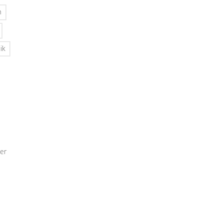
n
ik
er