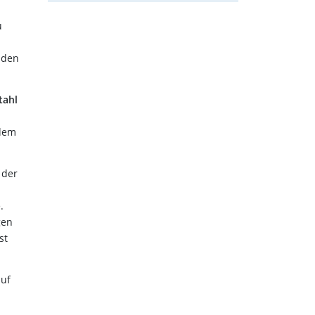
u
 den
tahl
 dem
 der
.
gen
st
auf