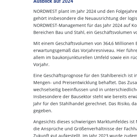
Ausblick auf 2024
NORDWEST plant im Jahr 2024 und den Folgejahren
gehört insbesondere die Neuausrichtung der logi
NORDWEST-Management für das Jahr 2024 auf Konz
Bereichen Bau und Stahl, ein Geschäftsvolumen vo
Mit einem Geschäftsvolumen von 364,6 Millionen E
erwartungsgemäß das Vorjahresniveau. Hier führ
allem im baukonjunkturellen Umfeld sowie ein rü
Vorjahr.
Eine Geschäftsprognose für den Stahlbereich ist i
Mengen- und Preisentwicklung behaftet. Das Zusam
wechselseitig beeinflussen und in unterschiedlic
Insbesondere der Bausektor steht wie bereits erw
Jahr für den Stahlhandel gerechnet. Das Risiko, da
gegeben.
Angesichts dieses schwierigen Marktumfeldes is
die Ansprüche und Größenverhältnisse der Fachhan
Zukunft gut aufgestellt. Im Jahr 2023 wurde zudem