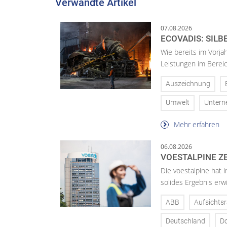
Verwandte Artikel
07.08.2026
ECOVADIS: SILB
Wie bereits im Vorja
Leistungen im Bereic
Auszeichnung
Umwelt
Unter
Mehr erfahren
06.08.2026
VOESTALPINE ZE
Die voestalpine hat i
solides Ergebnis erwi
ABB
Aufsichtsr
Deutschland
D