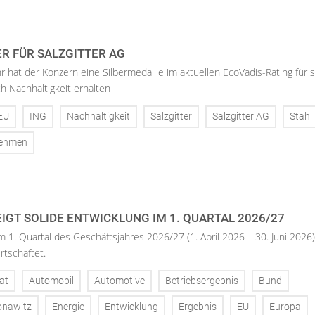
ER FÜR SALZGITTER AG
hr hat der Konzern eine Silbermedaille im aktuellen EcoVadis-Rating für 
h Nachhaltigkeit erhalten
EU
ING
Nachhaltigkeit
Salzgitter
Salzgitter AG
Stahl
nehmen
IGT SOLIDE ENTWICKLUNG IM 1. QUARTAL 2026/27
m 1. Quartal des Geschäftsjahres 2026/27 (1. April 2026 – 30. Juni 2026)
rtschaftet.
at
Automobil
Automotive
Betriebsergebnis
Bund
onawitz
Energie
Entwicklung
Ergebnis
EU
Europa