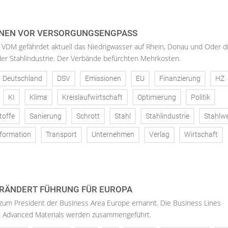
NEN VOR VERSORGUNGSENGPASS
 VDM gefährdet aktuell das Niedrigwasser auf Rhein, Donau und Oder d
der Stahlindustrie. Der Verbände befürchten Mehrkosten.
Deutschland
DSV
Emissionen
EU
Finanzierung
HZ
KI
Klima
Kreislaufwirtschaft
Optimierung
Politik
toffe
Sanierung
Schrott
Stahl
Stahlindustrie
Stahlw
formation
Transport
Unternehmen
Verlag
Wirtschaft
RÄNDERT FÜHRUNG FÜR EUROPA
 zum President der Business Area Europe ernannt. Die Business Lines
d Advanced Materials werden zusammengeführt.