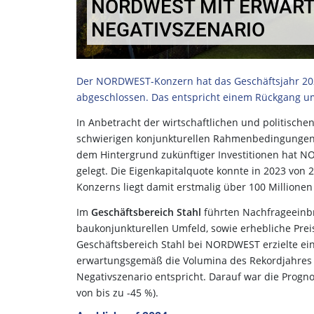
NORDWEST MIT ERWAR
NEGATIVSZENARIO
Der NORDWEST-Konzern hat das Geschäftsjahr 202
abgeschlossen. Das entspricht einem Rückgang um
In Anbetracht der wirtschaftlichen und politisc
schwierigen konjunkturellen Rahmenbedingungen 
dem Hintergrund zukünftiger Investitionen hat NO
gelegt. Die Eigenkapitalquote konnte in 2023 von 2
Konzerns liegt damit erstmalig über 100 Millionen
Im
Geschäftsbereich Stahl
führten Nachfrageeinbr
baukonjunkturellen Umfeld, sowie erhebliche Pre
Geschäftsbereich Stahl bei NORDWEST erzielte ein
erwartungsgemäß die Volumina des Rekordjahres 20
Negativszenario entspricht. Darauf war die Progn
von bis zu -45 %).