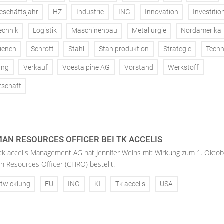
eschäftsjahr
HZ
Industrie
ING
Innovation
Investitio
echnik
Logistik
Maschinenbau
Metallurgie
Nordamerika
ienen
Schrott
Stahl
Stahlproduktion
Strategie
Techn
ung
Verkauf
Voestalpine AG
Vorstand
Werkstoff
tschaft
AN RESOURCES OFFICER BEI TK ACCELIS
 tk accelis Management AG hat Jennifer Weihs mit Wirkung zum 1. Oktob
n Resources Officer (CHRO) bestellt.
twicklung
EU
ING
KI
Tk accelis
USA