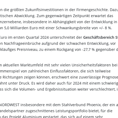
 die größten Zukunftsinvestitionen in der Firmengeschichte. Daz
stischen Abwicklung. Zum gegenwärtigen Zeitpunkt erwartet das
ernebene, insbesondere in Abhängigkeit von der Entwicklung in
n 5,0 Milliarden Euro mit einer Schwankungsbreite von +/- 8 %.
uro im ersten Quartal 2024 unterschreitet der
Geschäftsbereich S
en Nachfrageeinbrüche aufgrund der schwachen Entwicklung, vor
ckläufiges Preisniveau, zu einem Rückgang von -27,7 % gegenüber
m aktuellen Marktumfeld mit sehr vielen Unsicherheitsfaktoren bei
menspiel von zahlreichen Einflussfaktoren, die sich teilweise
he Richtungen zeigen können, erschwert eine zuverlässige Prognose
ähnt unter Druck. Es wird daher auch für 2024 mit einem schwieri
ss sich die Volumen- und Ergebnissituation weiter verschlechtert, i
t NORDWEST insbesondere mit dem Stahlverbund Phoenix, der ein 
delspartner zugeschnittenes Leistungsportfolio bietet, für die
 das Projekt Aluminium gestartet, das sich auf einem sehr