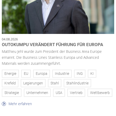
04.08.2026
OUTOKUMPU VERÄNDERT FÜHRUNG FÜR EUROPA
Matthieu Jehl wurde zum President der Business Area Europe
ernannt. Die Business Lines Stainless Europa und Advanced
Materials werden zusammengeführt.
Energie
EU
Europa
Industrie
ING
KI
Krefeld
Legierungen
Stahl
Stahlindustrie
Strategie
Unternehmen
USA
Vertrieb
Wettbewerb
Mehr erfahren