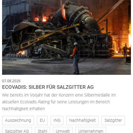
07.08.2026
ECOVADIS: SILBER FÜR SALZGITTER AG
Wie bereits im Vorjahr hat der Konzern eine Silbermedaille im
aktuellen EcoVadis-Rating für seine Leistungen im Bereich
Nachhaltigkeit erhalten
Auszeichnung
EU
ING
Nachhaltigkeit
Salzgitter
Salzgitter AG
Stahl
Umwelt
Unternehmen