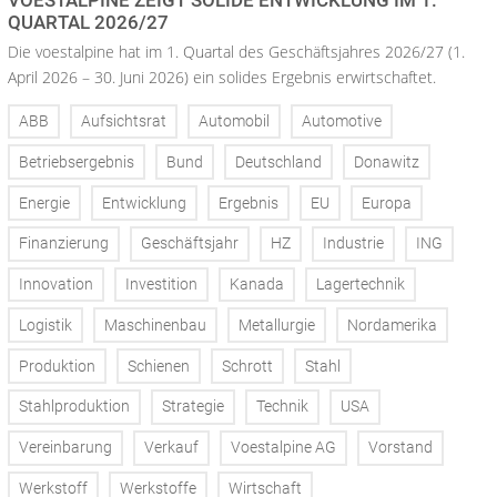
QUARTAL 2026/27
Die voestalpine hat im 1. Quartal des Geschäftsjahres 2026/27 (1.
April 2026 – 30. Juni 2026) ein solides Ergebnis erwirtschaftet.
ABB
Aufsichtsrat
Automobil
Automotive
Betriebsergebnis
Bund
Deutschland
Donawitz
Energie
Entwicklung
Ergebnis
EU
Europa
Finanzierung
Geschäftsjahr
HZ
Industrie
ING
Innovation
Investition
Kanada
Lagertechnik
Logistik
Maschinenbau
Metallurgie
Nordamerika
Produktion
Schienen
Schrott
Stahl
Stahlproduktion
Strategie
Technik
USA
Vereinbarung
Verkauf
Voestalpine AG
Vorstand
Werkstoff
Werkstoffe
Wirtschaft