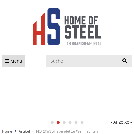
S
Menü
- Anzeige -
Home
Artikel
NORDWEST spendet zu Weihnachten